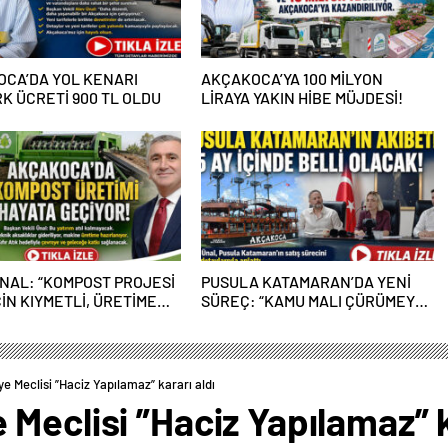
CA’DA YOL KENARI
AKÇAKOCA’YA 100 MİLYON
K ÜCRETİ 900 TL OLDU
LİRAYA YAKIN HİBE MÜJDESİ!
NAL: “KOMPOST PROJESİ
PUSULA KATAMARAN’DA YENİ
ÇİN KIYMETLİ, ÜRETİME
SÜREÇ: “KAMU MALI ÇÜRÜMEYE
EĞİZ”
TERK EDİLEMEZ”
 Meclisi ”Haciz Yapılamaz” kararı aldı
Meclisi ”Haciz Yapılamaz” k