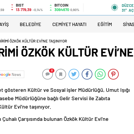
BIST
BITCOIN
DÜZCE
13.779,39
3094670
,59
-0,14%
0,90%
31°
AÇ
AYİŞ
BELEDİYE
CEMİYET HAYATI
EĞİTİM
SİYA
İRİMİ ÖZKÖK KÜLTÜR EVİ’NE TAŞINIYOR
RİMİ ÖZKÖK KÜLTÜR EVİ’NE
0
News
t gösteren Kültür ve Sosyal işler Müdürlüğü, Umut Işığı
ebe Müdürlüğüne bağlı Gelir Servisi ile Zabıta
ültür Evi’ne taşınıyor.
n Çuhalı Çarşısında bulunan Özkök Kültür Evi’ne