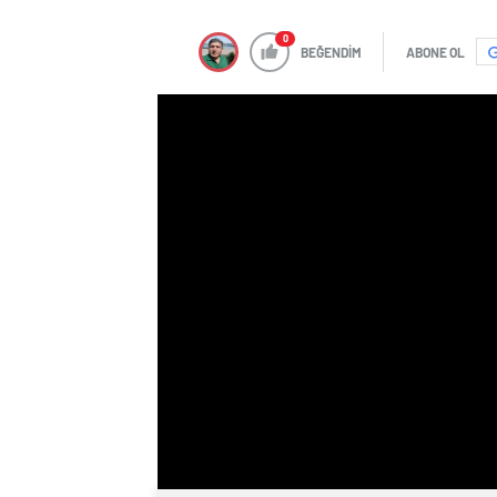
0
BEĞENDİM
ABONE OL