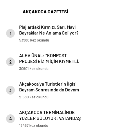
AKÇAKOCA GAZETESİ
Plajlardaki Kırmızı, Sarı, Mavi
Bayraklar Ne Anlama Geliyor?
1
53980 kez okundu
ALEV ÜNAL: “KOMPOST
PROJESİ BİZİM İÇİN KIYMETLİ,
2
ÜRETİME GEÇECEĞİZ”
30601 kez okundu
Akçakoca’ya Turistlerin İlgisi
Bayram Sonrasında da Devam
3
Ediyor
21580 kez okundu
AKÇAKOCA TERMİNALİNDE
YÜZLER GÜLÜYOR: VATANDAŞ
4
VE ESNAFTAN ‘DEĞİŞİME’ TAM
18467 kez okundu
NOT!