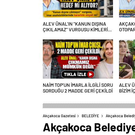
ALEV ÜNAL’IN ”KANUN DIŞINA
AKÇAKO
ÇIKILAMAZ” VURGUSU KİMLERİN
OTOPAR
CANINI SIKTI?
NAİM TOP’UN İMARLA İLGİLİ SORU
ALEV Ü
SORDUĞU 2 MADDE GERİ ÇEKİLDİ
BİZİM İ
GEÇEC
Akçakoca Gazetesi
BELEDİYE
Akçakoca Belediye
Akçakoca Belediye 