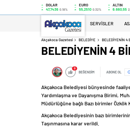
DOLAR
EURO
ALTIN
47,7436
55,2510
6.660,55
0.18%
0.32%
2
SERVİSLER
AS
Akçakoca Gazetesi
BELEDİYE
BELEDİYENİN 4 B
BELEDİYENİN 4 Bİ
0
BEĞENDİM
ABONE OL
Akçakoca Belediyesi bünyesinde faaliye
Yardımlaşma ve Dayanışma Birimi, Muhas
Müdürlüğüne bağlı Bazı birimler Özkök K
Akçakoca Belediyesinin bazı birimlerini
Taşınmasına karar verildi.