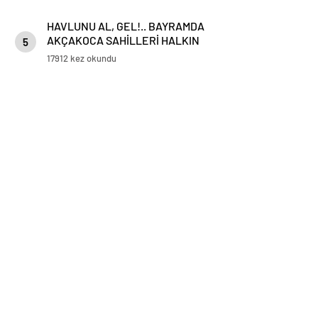
HAVLUNU AL, GEL!.. BAYRAMDA
AKÇAKOCA SAHİLLERİ HALKIN
5
HİZMETİNDE
17912 kez okundu