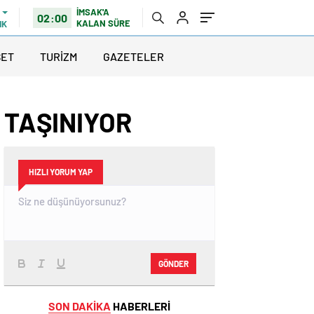
İMSAK'A
02:00
KALAN SÜRE
IK
SET
TURİZM
GAZETELER
 TAŞINIYOR
HIZLI YORUM YAP
GÖNDER
SON DAKİKA
HABERLERİ