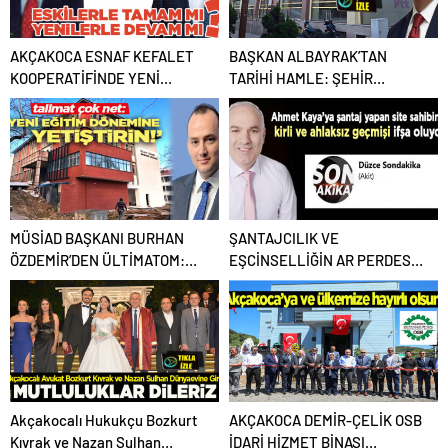
AKÇAKOCA ESNAF KEFALET
BAŞKAN ALBAYRAK’TAN
KOOPERATİFİNDE YENİ
TARİHİ HAMLE: ŞEHİR
DÖNEMDE NELER OLACAK?
MERKEZİ YENİDEN
ŞEKİLLENİYOR
MÜSİAD BAŞKANI BURHAN
ŞANTAJCILIK VE
ÖZDEMİR’DEN ÜLTİMATOM:
EŞCİNSELLİĞİN AR PERDESİ
“YA BİTECEK YA BİTECEK”
YIRTILIYOR… O SÖZDE
SİTEYE YARGI KISKACI
Akçakocalı Hukukçu Bozkurt
AKÇAKOCA DEMİR-ÇELİK OSB
Kıvrak ve Nazan Sulhan
İDARİ HİZMET BİNASI