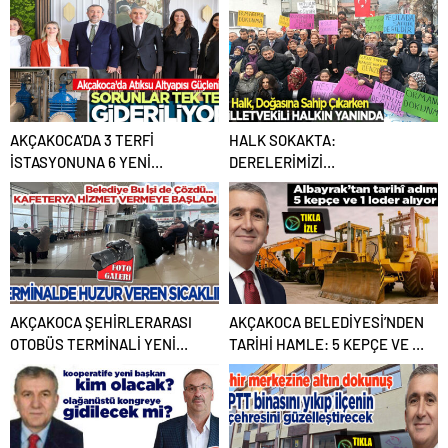
EDİLMEYİNCE İŞ İNSANINI
KARALAMAYA BAŞLADI’
İDDİASI
AKÇAKOCA’DA 3 TERFİ
HALK SOKAKTA:
İSTASYONUNA 6 YENİ
DERELERİMİZİ
VERİMLİ POMPA…
SULARIMIZI,TOPRAĞIMIZI
VERMİYORUZ!..
AKÇAKOCA ŞEHİRLERARASI
AKÇAKOCA BELEDİYESİ’NDEN
OTOBÜS TERMİNALİ YENİ
TARİHİ HAMLE: 5 KEPÇE VE 1
YÜZÜYLE GÖZ DOLDURUYOR
LODER SATIN ALINIYOR