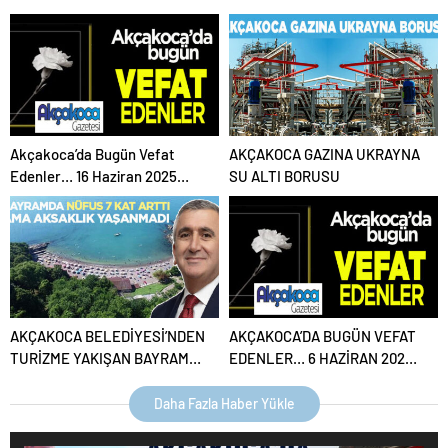
Dünyaevine Girdi
TÖRENLE AÇILDI
Akçakoca’da Bugün Vefat
AKÇAKOCA GAZINA UKRAYNA
Edenler… 16 Haziran 2025
SU ALTI BORUSU
Pazartesi
AKÇAKOCA BELEDİYESİ’NDEN
AKÇAKOCA’DA BUGÜN VEFAT
TURİZME YAKIŞAN BAYRAM
EDENLER… 6 HAZİRAN 2025
HİZMETİ
CUMA
Daha Fazla Haber Yükle