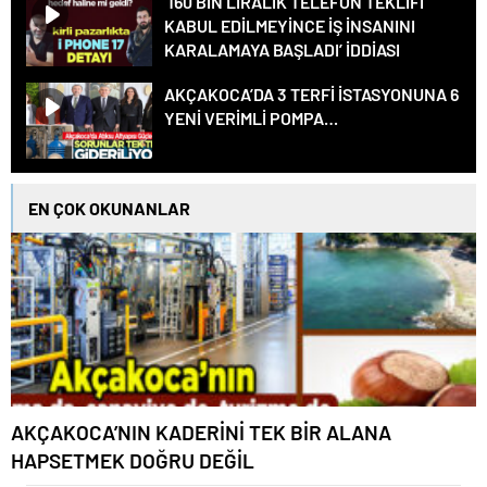
‘160 BİN LİRALIK TELEFON TEKLİFİ
KABUL EDİLMEYİNCE İŞ İNSANINI
KARALAMAYA BAŞLADI’ İDDİASI
AKÇAKOCA’DA 3 TERFİ İSTASYONUNA 6
YENİ VERİMLİ POMPA…
EN ÇOK OKUNANLAR
AKÇAKOCA’NIN KADERİNİ TEK BİR ALANA
HAPSETMEK DOĞRU DEĞİL