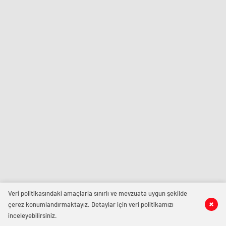
Veri politikasındaki amaçlarla sınırlı ve mevzuata uygun şekilde
çerez konumlandırmaktayız. Detaylar için veri politikamızı
inceleyebilirsiniz.