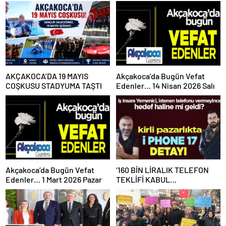
AKÇAKOCA’DA 19 MAYIS
Akçakoca’da Bugün Vefat
COŞKUSU STADYUMA TAŞTI
Edenler… 14 Nisan 2026 Salı
Akçakoca’da Bugün Vefat
‘160 BİN LİRALIK TELEFON
Edenler… 1 Mart 2026 Pazar
TEKLİFİ KABUL
EDİLMEYİNCE İŞ İNSANINI
KARALAMAYA BAŞLADI’
İDDİASI