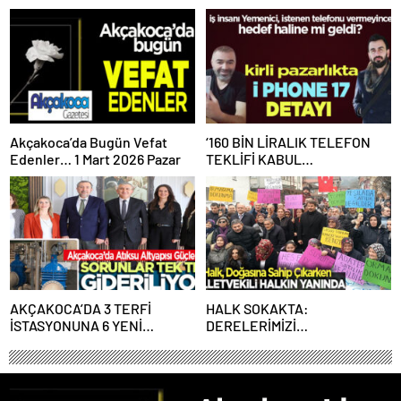
Akçakoca’da Bugün Vefat
‘160 BİN LİRALIK TELEFON
Edenler… 1 Mart 2026 Pazar
TEKLİFİ KABUL
EDİLMEYİNCE İŞ İNSANINI
KARALAMAYA BAŞLADI’
İDDİASI
AKÇAKOCA’DA 3 TERFİ
HALK SOKAKTA:
İSTASYONUNA 6 YENİ
DERELERİMİZİ
VERİMLİ POMPA…
SULARIMIZI,TOPRAĞIMIZI
VERMİYORUZ!..