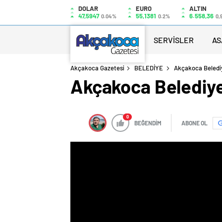
DOLAR
EURO
ALTIN
47,5947
55,1381
6.558,36
0.04%
0.2%
0,
SERVİSLER
AS
Akçakoca Gazetesi
BELEDİYE
Akçakoca Belediye
Akçakoca Belediye 
0
BEĞENDİM
ABONE OL