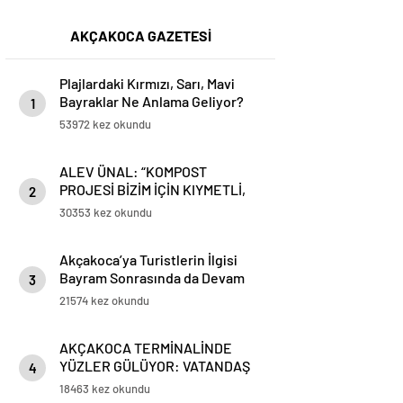
AKÇAKOCA GAZETESİ
Plajlardaki Kırmızı, Sarı, Mavi
Bayraklar Ne Anlama Geliyor?
1
53972 kez okundu
ALEV ÜNAL: “KOMPOST
PROJESİ BİZİM İÇİN KIYMETLİ,
2
ÜRETİME GEÇECEĞİZ”
30353 kez okundu
Akçakoca’ya Turistlerin İlgisi
Bayram Sonrasında da Devam
3
Ediyor
21574 kez okundu
AKÇAKOCA TERMİNALİNDE
YÜZLER GÜLÜYOR: VATANDAŞ
4
VE ESNAFTAN ‘DEĞİŞİME’ TAM
18463 kez okundu
NOT!