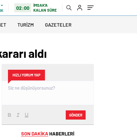
İMSAK'A
02:00
KALAN SÜRE
IK
SET
TURİZM
GAZETELER
ararı aldı
HIZLI YORUM YAP
GÖNDER
SON DAKİKA
HABERLERİ