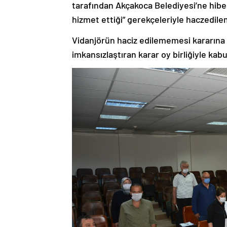
tarafından Akçakoca Belediyesi’ne hibe 
hizmet ettiği” gerekçeleriyle haczedile
Vidanjörün haciz edilememesi kararına 
imkansızlaştıran karar oy birliğiyle kabul