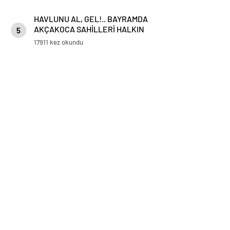
HAVLUNU AL, GEL!.. BAYRAMDA
AKÇAKOCA SAHİLLERİ HALKIN
5
HİZMETİNDE
17911 kez okundu