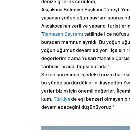
denize girerek serinledi.
Akçakoca Belediye Başkanı Cüneyt Yemen
yaşanan yoğunluğun bayram sonrasında 
Akçakoca’nın yerli ve yabancı turistle
“
Ramazan Bayramı
tatilinde ilçe nüfusu
buradan memnun ayrıldı. Bu yoğunluğu 
yoğunluğumuz devam ediyor. İlçe sınırlar
değerlerimiz ama Yukarı Mahalle Çarşısı
tarihi bir arada, hepsi burada.”
Sezon süresince ilçedeki turizm hareket
bu yönde sürdürdüklerini kaydeden Yeme
yerler bizim için önemli değerler. İlçemi
kum,
Türkiye
‘de eşi benzeri olmayan bi
devam edeceğini düşünüyoruz.”