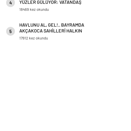
YÜZLER GÜLÜYOR: VATANDAŞ
4
VE ESNAFTAN ‘DEĞİŞİME’ TAM
18469 kez okundu
NOT!
HAVLUNU AL, GEL!.. BAYRAMDA
AKÇAKOCA SAHİLLERİ HALKIN
5
HİZMETİNDE
17912 kez okundu