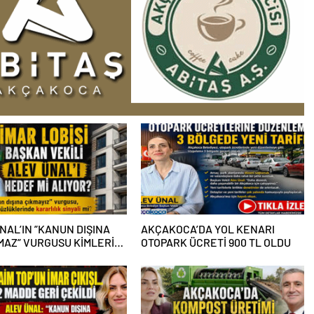
NAL’IN ”KANUN DIŞINA
AKÇAKOCA’DA YOL KENARI
MAZ” VURGUSU KİMLERİN
OTOPARK ÜCRETİ 900 TL OLDU
SIKTI?