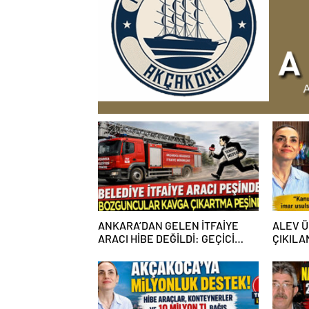
ANKARA’DAN GELEN İTFAİYE
ALEV Ü
ARACI HİBE DEĞİLDİ: GEÇİCİ
ÇIKILA
GÖREVLENDİRME SONA ERDİ
CANINI 