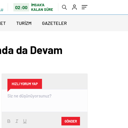
İMSAK'A
02:00
KALAN SÜRE
LU
SET
TURİZM
GAZETELER
ında da Devam
HIZLI YORUM YAP
GÖNDER