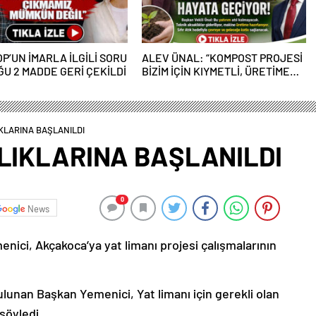
OP’UN İMARLA İLGİLİ SORU
ALEV ÜNAL: “KOMPOST PROJESİ
U 2 MADDE GERİ ÇEKİLDİ
BİZİM İÇİN KIYMETLİ, ÜRETİME
GEÇECEĞİZ”
IKLARINA BAŞLANILDI
RLIKLARINA BAŞLANILDI
0
News
ici, Akçakoca’ya yat limanı projesi çalışmalarının
ulunan Başkan Yemenici, Yat limanı için gerekli olan
 söyledi.