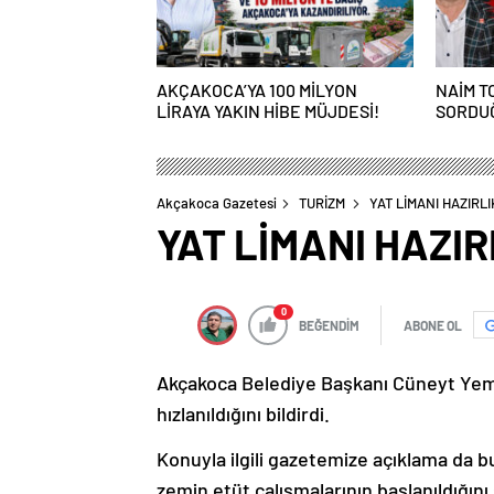
AKÇAKOCA’YA 100 MİLYON
NAİM T
LİRAYA YAKIN HİBE MÜJDESİ!
SORDUĞ
Akçakoca Gazetesi
TURİZM
YAT LİMANI HAZIRL
YAT LİMANI HAZI
0
BEĞENDİM
ABONE OL
Akçakoca Belediye Başkanı Cüneyt Yemen
hızlanıldığını bildirdi.
Konuyla ilgili gazetemize açıklama da b
zemin etüt çalışmalarının başlanıldığını