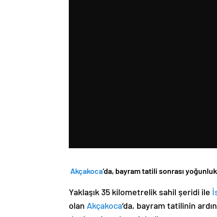
Akçakoca
‘da, bayram tatili sonrası yoğunlu
Yaklaşık 35 kilometrelik sahil şeridi ile
İ
olan
Akçakoca
‘da, bayram tatilinin ar