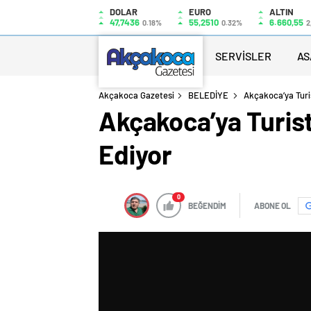
DOLAR
EURO
ALTIN
47,7436
55,2510
6.660,55
0.18%
0.32%
2
SERVİSLER
AS
Akçakoca Gazetesi
BELEDİYE
Akçakoca’ya Turi
Akçakoca’ya Turis
Ediyor
0
BEĞENDİM
ABONE OL