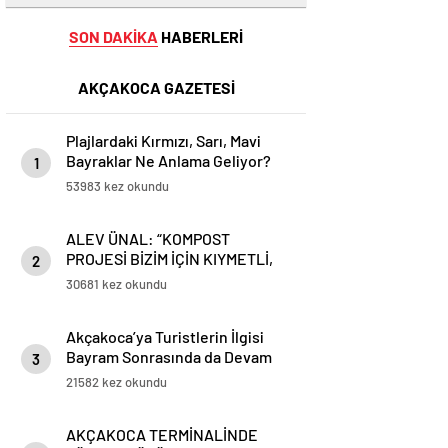
SON DAKİKA
HABERLERİ
AKÇAKOCA GAZETESİ
Plajlardaki Kırmızı, Sarı, Mavi
Bayraklar Ne Anlama Geliyor?
1
53983 kez okundu
ALEV ÜNAL: “KOMPOST
PROJESİ BİZİM İÇİN KIYMETLİ,
2
ÜRETİME GEÇECEĞİZ”
30681 kez okundu
Akçakoca’ya Turistlerin İlgisi
Bayram Sonrasında da Devam
3
Ediyor
21582 kez okundu
AKÇAKOCA TERMİNALİNDE