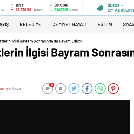
BIST
BITCOIN
DÜZCE
13.779,39
3103725
,59
-0,14%
0,20%
27°
AZ BULUT
AYİŞ
BELEDİYE
CEMİYET HAYATI
EĞİTİM
SİYA
stlerin İlgisi Bayram Sonrasında da Devam Ediyor
tlerin İlgisi Bayram Sonras
0
News