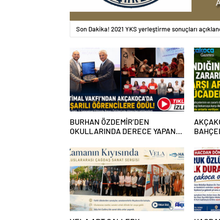
Son Dakika! 2021 YKS yerleştirme sonuçları açıklan
BURHAN ÖZDEMİR’DEN
AKÇAKO
OKULLARINDA DERECE YAPAN
BAHÇEL
ÖĞRENCİLERE BAŞARI
DÜŞMAN
BELGELERİ VE BURSLAR
MÜCAD
VERİLDİ