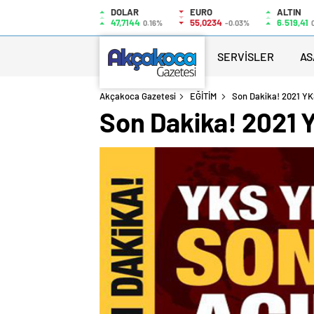
DOLAR
EURO
ALTIN
47,7144
55,0234
6.519,41
0.16%
-0.03%
SERVİSLER
AS
Akçakoca Gazetesi
EĞİTİM
Son Dakika! 2021 YKS
Son Dakika! 2021 Y