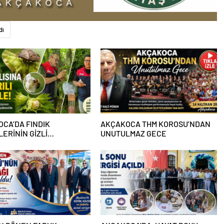
dı
CA’DA FINDIK
AKÇAKOCA THM KOROSU’NDAN
ERİNİN GİZLİ
UNUTULMAZ GECE
INA KARŞI ARILI
ELE