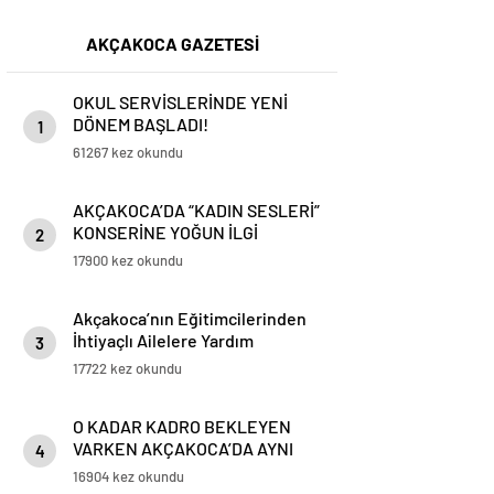
AKÇAKOCA GAZETESİ
OKUL SERVİSLERİNDE YENİ
DÖNEM BAŞLADI!
1
61267 kez okundu
AKÇAKOCA’DA “KADIN SESLERİ”
KONSERİNE YOĞUN İLGİ
2
17900 kez okundu
Akçakoca’nın Eğitimcilerinden
İhtiyaçlı Ailelere Yardım
3
17722 kez okundu
O KADAR KADRO BEKLEYEN
VARKEN AKÇAKOCA’DA AYNI
4
KİŞİ 3 KURUMA YETKİLİ YAPILDI
16904 kez okundu