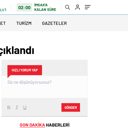
İMSAK'A
02:00
KALAN SÜRE
ULUTLU
SET
TURİZM
GAZETELER
çıklandı
HIZLI YORUM YAP
GÖNDER
SON DAKİKA
HABERLERİ