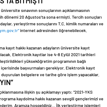
’TA BİTMİŞTİ
üniversite sınavının sonuçlarının açıklanmasının
h dönemi 20 Ağustos’ta sona ermişti. Tercih sonuçları
aylar, yerleştirme sonuçlarını T.C. kimlik numaraları ve
sym.gov.tr”
internet adresinden öğrenebilecek.
a kayıt hakkı kazanan adayların üniversite kayıt
lacak. Elektronik kayıtlar ise 4-8 Eylül 2021 tarihleri
rleştirildikleri yükseköğretim programının bağlı
 içerisinde başvurmaları gerekiyor. Elektronik kayıt
n duyurulan belgelere ve tarihe göre işlem yapacaklar.
YIN”
ıklanmasına ilişkin şu açıklamayı yaptı: “2021-YKS
programa kaydolma hakkı kazanan sevgili gençlerimizi ve
 ederim. Aramıza hoşgeldiniz… İlk yerleştirme işlemleri