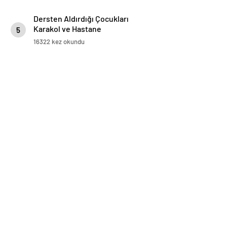
Dersten Aldırdığı Çocukları
Karakol ve Hastane
5
Koridorlarında Dolaştırdı
16322 kez okundu