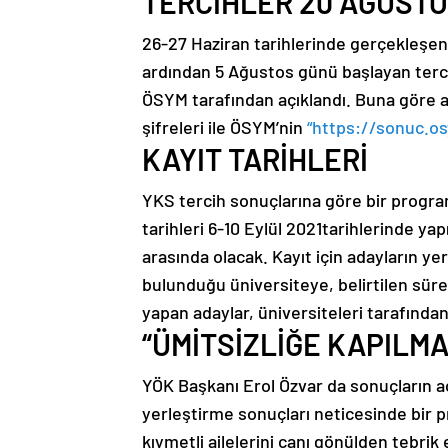
TERCİHLER 20 AĞUSTOS
26-27 Haziran tarihlerinde gerçekleşen 
ardından 5 Ağustos günü başlayan terci
ÖSYM tarafından açıklandı. Buna göre ad
şifreleri ile ÖSYM’nin
“https://sonuc.o
KAYIT TARİHLERİ
YKS tercih sonuçlarına göre bir program
tarihleri 6-10 Eylül 2021tarihlerinde yapı
arasında olacak. Kayıt için adayların ye
bulunduğu üniversiteye, belirtilen süre
yapan adaylar, üniversiteleri tarafında
“ÜMİTSİZLİĞE KAPILMA
YÖK Başkanı Erol Özvar da sonuçların aç
yerleştirme sonuçları neticesinde bir 
kıymetli ailelerini canı gönülden tebrik