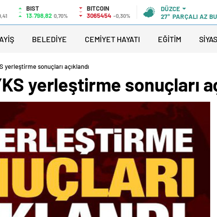
BIST
BITCOIN
DÜZCE
13.798,82
3065454
0,41
0,70%
-0,30%
27°
PARÇALI AZ B
AYİŞ
BELEDİYE
CEMİYET HAYATI
EĞİTİM
SİYA
 yerleştirme sonuçları açıklandı
KS yerleştirme sonuçları a