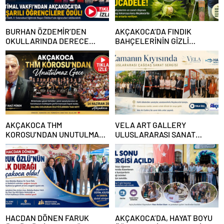
BURHAN ÖZDEMİR’DEN
AKÇAKOCA’DA FINDIK
OKULLARINDA DERECE
BAHÇELERİNİN GİZLİ
YAPAN ÖĞRENCİLERE
DÜŞMANINA KARŞI ARILI
BAŞARI BELGELERİ VE
MÜCADELE
BURSLAR VERİLDİ
AKÇAKOCA THM
VELA ART GALLERY
KOROSU’NDAN UNUTULMAZ
ULUSLARARASI SANAT
GECE
BULUŞMASI AKÇAKOCA’DA
SANATSEVERLERLE
BULUŞTU
HACDAN DÖNEN FARUK
AKÇAKOCA’DA, HAYAT BOYU