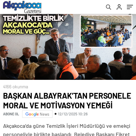
4166 okunma
BAŞKAN ALBAYRAK’TAN PERSONELE
MORAL VE MOTİVASYON YEMEĞİ
12/12/2025 10:26
ABONE OL
News
Akçakoca’da güne Temizlik İşleri Müdürlüğü ve emekçi
personeliyle birlikte başlandı. Belediye Başkanı Fikret