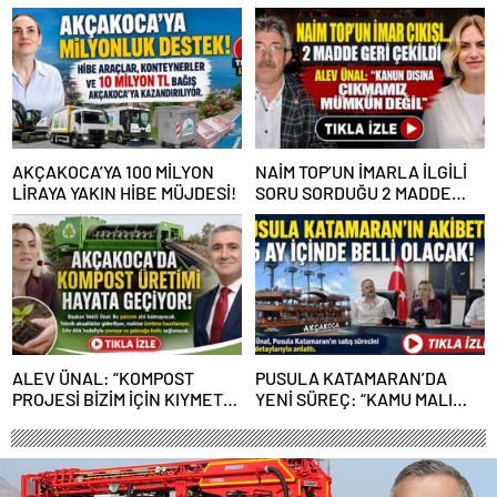
KİMLERİN CANINI SIKTI?
OLDU
AKÇAKOCA’YA 100 MİLYON
NAİM TOP’UN İMARLA İLGİLİ
LİRAYA YAKIN HİBE MÜJDESİ!
SORU SORDUĞU 2 MADDE
GERİ ÇEKİLDİ
ALEV ÜNAL: “KOMPOST
PUSULA KATAMARAN’DA
PROJESİ BİZİM İÇİN KIYMETLİ,
YENİ SÜREÇ: “KAMU MALI
ÜRETİME GEÇECEĞİZ”
ÇÜRÜMEYE TERK EDİLEMEZ”