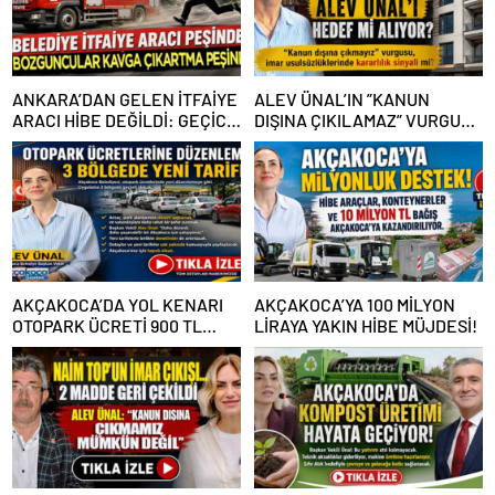
ANKARA’DAN GELEN İTFAİYE
ALEV ÜNAL’IN ”KANUN
ARACI HİBE DEĞİLDİ: GEÇİCİ
DIŞINA ÇIKILAMAZ” VURGUSU
GÖREVLENDİRME SONA ERDİ
KİMLERİN CANINI SIKTI?
AKÇAKOCA’DA YOL KENARI
AKÇAKOCA’YA 100 MİLYON
OTOPARK ÜCRETİ 900 TL
LİRAYA YAKIN HİBE MÜJDESİ!
OLDU