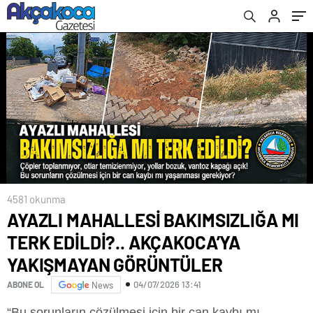
GÖRÜNTÜLER
4581 okunma
AYAZLI MAHALLESİ BAKIMSIZLIĞA MI
TERK EDİLDİ?.. AKÇAKOCA’YA
YAKIŞMAYAN GÖRÜNTÜLER
04/07/2026 13:41
ABONE OL
News
“Bu sorunların çözülmesi için bir can kaybı mı