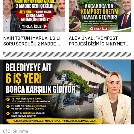
NAİM TOP’UN İMARLA İLGİLİ
ALEV ÜNAL: “KOMPOST
SORU SORDUĞU 2 MADDE
PROJESİ BİZİM İÇİN KIYMETLİ,
GERİ ÇEKİLDİ
ÜRETİME GEÇECEĞİZ”
6321 okunma