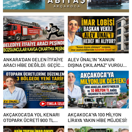
ANKARA’DAN GELEN İTFAİYE
ALEV ÜNAL’IN ”KANUN
ARACI HİBE DEĞİLDİ: GEÇİCİ
DIŞINA ÇIKILAMAZ” VURGUSU
GÖREVLENDİRME SONA ERDİ
KİMLERİN CANINI SIKTI?
AKÇAKOCA’DA YOL KENARI
AKÇAKOCA’YA 100 MİLYON
OTOPARK ÜCRETİ 900 TL
LİRAYA YAKIN HİBE MÜJDESİ!
OLDU