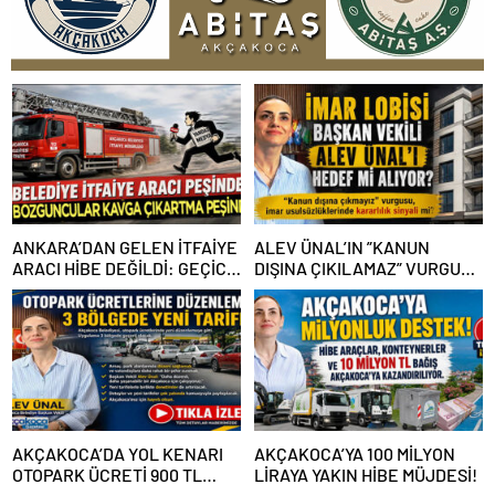
ANKARA’DAN GELEN İTFAİYE
ALEV ÜNAL’IN ”KANUN
ARACI HİBE DEĞİLDİ: GEÇİCİ
DIŞINA ÇIKILAMAZ” VURGUSU
GÖREVLENDİRME SONA ERDİ
KİMLERİN CANINI SIKTI?
AKÇAKOCA’DA YOL KENARI
AKÇAKOCA’YA 100 MİLYON
OTOPARK ÜCRETİ 900 TL
LİRAYA YAKIN HİBE MÜJDESİ!