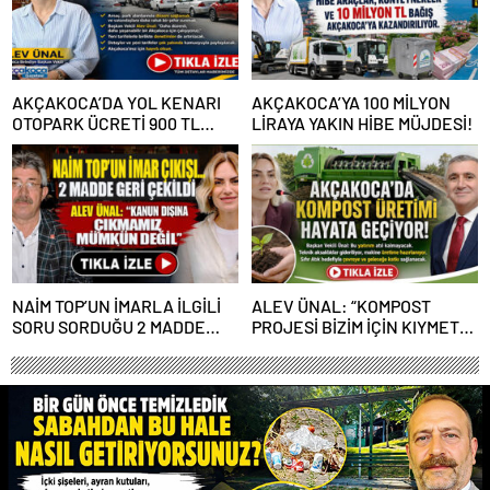
AKÇAKOCA’DA YOL KENARI
AKÇAKOCA’YA 100 MİLYON
OTOPARK ÜCRETİ 900 TL
LİRAYA YAKIN HİBE MÜJDESİ!
OLDU
NAİM TOP’UN İMARLA İLGİLİ
ALEV ÜNAL: “KOMPOST
SORU SORDUĞU 2 MADDE
PROJESİ BİZİM İÇİN KIYMETLİ,
GERİ ÇEKİLDİ
ÜRETİME GEÇECEĞİZ”