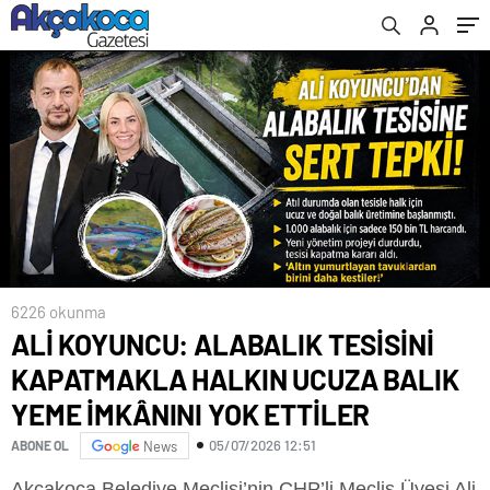
İMKÂNINI YOK ETTİLER
6226 okunma
ALİ KOYUNCU: ALABALIK TESİSİNİ
KAPATMAKLA HALKIN UCUZA BALIK
YEME İMKÂNINI YOK ETTİLER
05/07/2026 12:51
ABONE OL
News
Akçakoca Belediye Meclisi’nin CHP’li Meclis Üyesi Ali