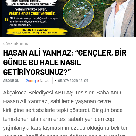
4458 okunma
HASAN ALİ YANMAZ: “GENÇLER, BİR
GÜNDE BU HALE NASIL
GETİRİYORSUNUZ?”
05/07/2026 12:05
ABONE OL
News
Akçakoca Belediyesi ABİTAŞ Tesisleri Saha Amiri
Hasan Ali Yanmaz, sahillerde yaşanan çevre
kirliliğine sert sözlerle tepki gösterdi. Bir gün önce
temizlenen alanların ertesi sabah yeniden çöp
yığınlarıyla karşılaşmasının üzücü olduğunu belirten