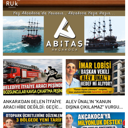
ANKARA’DAN GELEN İTFAİYE
ALEV ÜNAL’IN ”KANUN
ARACI HİBE DEĞİLDİ: GEÇİCİ
DIŞINA ÇIKILAMAZ” VURGUSU
GÖREVLENDİRME SONA ERDİ
KİMLERİN CANINI SIKTI?