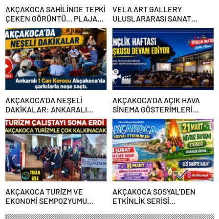
AKÇAKOCA SAHİLİNDE TEPKİ
VELA ART GALLERY
ÇEKEN GÖRÜNTÜ… PLAJA
ULUSLARARASI SANAT
ÇÖP DEĞİL, KİMLİĞİNİZİ
BULUŞMASI AKÇAKOCA’DA
BIRAKIYORSUNUZ
GERÇEKLEŞİYOR
AKÇAKOCA’DA NEŞELİ
AKÇAKOCA’DA AÇIK HAVA
DAKİKALAR: ANKARALI
SİNEMA GÖSTERİMLERİ…
KAFİLE ORTAMA RENK KATTI
AKÇAKOCA TURİZM VE
AKÇAKOCA SOSYAL’DEN
EKONOMİ SEMPOZYUMU
ETKİNLİK SERİSİ…
TAMAMLANDI: GELECEĞİN