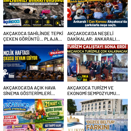
AKÇAKOCA SAHİLİNDE TEPKİ
AKÇAKOCA’DA NEŞELİ
ÇEKEN GÖRÜNTÜ… PLAJA
DAKİKALAR: ANKARALI
ÇÖP DEĞİL, KİMLİĞİNİZİ
KAFİLE ORTAMA RENK KATTI
BIRAKIYORSUNUZ
AKÇAKOCA’DA AÇIK HAVA
AKÇAKOCA TURİZM VE
SİNEMA GÖSTERİMLERİ…
EKONOMİ SEMPOZYUMU
TAMAMLANDI: GELECEĞİN
YOL HARİTASI ÇİZİLDİ