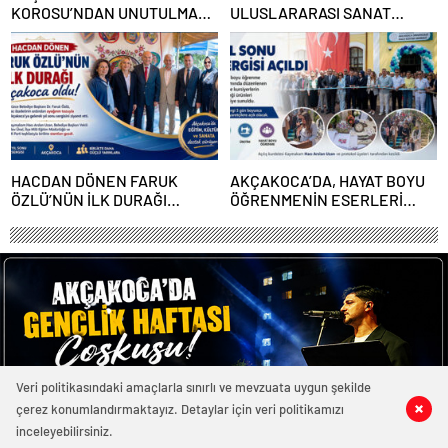
KOROSU’NDAN UNUTULMAZ
ULUSLARARASI SANAT
GECE
BULUŞMASI AKÇAKOCA’DA
SANATSEVERLERLE
BULUŞTU
HACDAN DÖNEN FARUK
AKÇAKOCA’DA, HAYAT BOYU
ÖZLÜ’NÜN İLK DURAĞI
ÖĞRENMENİN ESERLERİ
AKÇAKOCA OLDU
GÖRÜCÜYE ÇIKTI
Veri politikasındaki amaçlarla sınırlı ve mevzuata uygun şekilde
çerez konumlandırmaktayız. Detaylar için veri politikamızı
0
1
0
0
inceleyebilirsiniz.