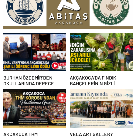
BURHAN ÖZDEMİR’DEN
AKÇAKOCA’DA FINDIK
OKULLARINDA DERECE
BAHÇELERİNİN GİZLİ
YAPAN ÖĞRENCİLERE
DÜŞMANINA KARŞI ARILI
BAŞARI BELGELERİ VE
MÜCADELE
BURSLAR VERİLDİ
AKÇAKOCA THM
VELA ART GALLERY