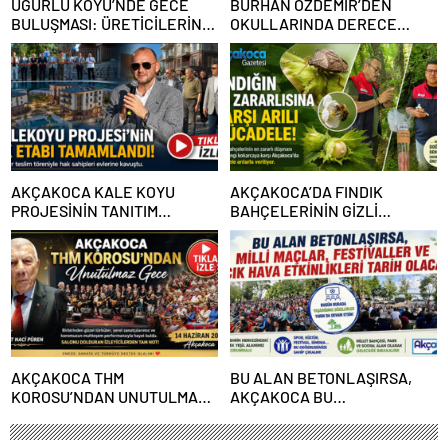
UĞURLU KÖYÜ’NDE GECE
BURHAN ÖZDEMİR’DEN
BULUŞMASI: ÜRETİCİLERİN
OKULLARINDA DERECE
GÜNDEMİNDE KAHVERENGİ
YAPAN ÖĞRENCİLERE
KOKARCA VARDI
BAŞARI BELGELERİ VE
BURSLAR VERİLDİ
AKÇAKOCA KALE KOYU
AKÇAKOCA’DA FINDIK
PROJESİNİN TANITIM
BAHÇELERİNİN GİZLİ
ETKİNLİĞİ MUHTEŞEM OLDU
DÜŞMANINA KARŞI ARILI
MÜCADELE
AKÇAKOCA THM
BU ALAN BETONLAŞIRSA,
KOROSU’NDAN UNUTULMAZ
AKÇAKOCA BU
GECE
GÜZELLİKLERDEN MAHRUM
KALACAK!