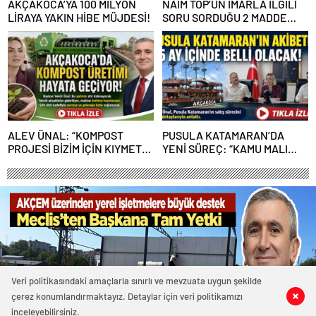
AKÇAKOCA’YA 100 MİLYON
NAİM TOP’UN İMARLA İLGİLİ
LİRAYA YAKIN HİBE MÜJDESİ!
SORU SORDUĞU 2 MADDE
GERİ ÇEKİLDİ
ALEV ÜNAL: “KOMPOST
PUSULA KATAMARAN’DA
PROJESİ BİZİM İÇİN KIYMETLİ,
YENİ SÜREÇ: “KAMU MALI
ÜRETİME GEÇECEĞİZ”
ÇÜRÜMEYE TERK EDİLEMEZ”
Veri politikasındaki amaçlarla sınırlı ve mevzuata uygun şekilde
çerez konumlandırmaktayız. Detaylar için veri politikamızı
0
0
0
0
inceleyebilirsiniz.