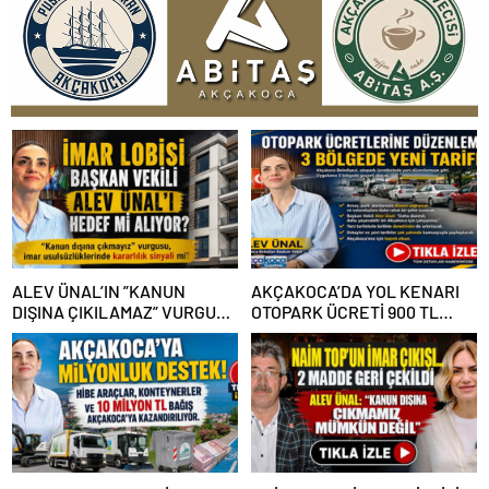
ALEV ÜNAL’IN ”KANUN
AKÇAKOCA’DA YOL KENARI
DIŞINA ÇIKILAMAZ” VURGUSU
OTOPARK ÜCRETİ 900 TL
KİMLERİN CANINI SIKTI?
OLDU