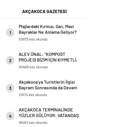
AKÇAKOCA GAZETESİ
Plajlardaki Kırmızı, Sarı, Mavi
Bayraklar Ne Anlama Geliyor?
1
53973 kez okundu
ALEV ÜNAL: “KOMPOST
PROJESİ BİZİM İÇİN KIYMETLİ,
2
ÜRETİME GEÇECEĞİZ”
30469 kez okundu
Akçakoca’ya Turistlerin İlgisi
Bayram Sonrasında da Devam
3
Ediyor
21574 kez okundu
AKÇAKOCA TERMİNALİNDE
YÜZLER GÜLÜYOR: VATANDAŞ
4
VE ESNAFTAN ‘DEĞİŞİME’ TAM
18463 kez okundu
NOT!