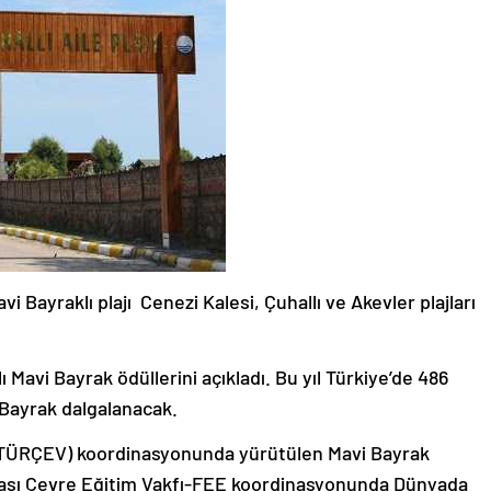
 Bayraklı plajı Cenezi Kalesi, Çuhallı ve Akevler plajları
ı Mavi Bayrak ödüllerini açıkladı. Bu yıl Türkiye’de 486
i Bayrak dalgalanacak.
 (TÜRÇEV) koordinasyonunda yürütülen Mavi Bayrak
arası Çevre Eğitim Vakfı-FEE koordinasyonunda Dünyada