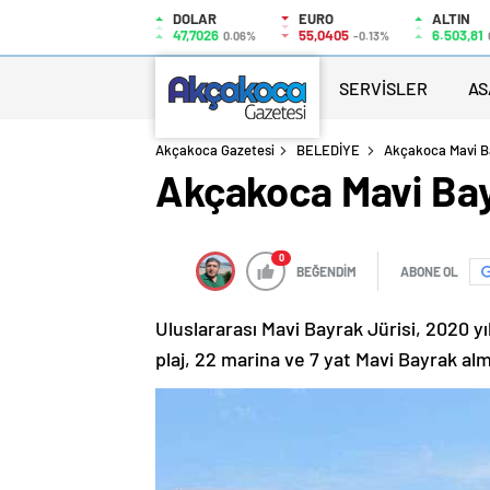
DOLAR
EURO
ALTIN
47,7026
55,0405
6.503,81
0.06%
-0.13%
SERVİSLER
AS
Akçakoca Gazetesi
BELEDİYE
Akçakoca Mavi Ba
Akçakoca Mavi Bay
0
BEĞENDİM
ABONE OL
Uluslararası Mavi Bayrak Jürisi, 2020 yıl
plaj, 22 marina ve 7 yat Mavi Bayrak al