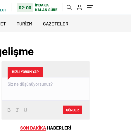
İMSAK'A
02:00
KALAN SÜRE
ULUTLU
SET
TURİZM
GAZETELER
gelişme
HIZLI YORUM YAP
GÖNDER
SON DAKİKA
HABERLERİ