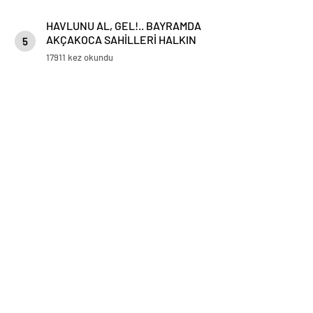
HAVLUNU AL, GEL!.. BAYRAMDA
AKÇAKOCA SAHİLLERİ HALKIN
5
HİZMETİNDE
17911 kez okundu