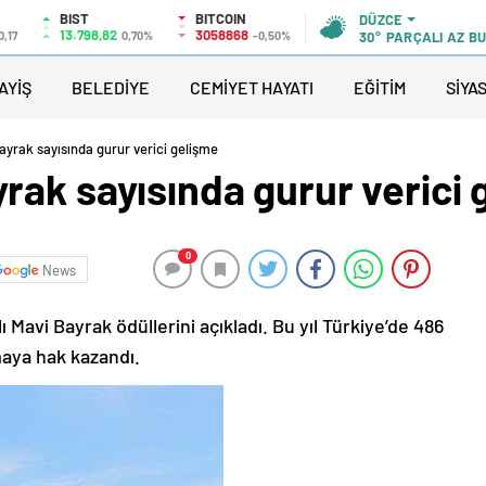
BIST
BITCOIN
DÜZCE
13.798,82
3058868
0,17
0,70%
-0,50%
30°
PARÇALI AZ B
AYİŞ
BELEDİYE
CEMİYET HAYATI
EĞİTİM
SİYA
yrak sayısında gurur verici gelişme
rak sayısında gurur verici 
0
News
ı Mavi Bayrak ödüllerini açıkladı. Bu yıl Türkiye’de 486
maya hak kazandı.