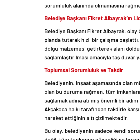
sorumluluk alanında olmamasına rağme
Belediye Başkanı Fikret Albayrak’ın Lid
Belediye Başkanı Fikret Albayrak, olay 
planda tutarak hızlı bir çalışma başlatt
dolgu malzemesi getirterek alanı dold
sağlamlaştırılması amacıyla taş duvar y
Toplumsal Sorumluluk ve Takdir
Belediyenin, inşaat aşamasında olan m
olan bu duruma rağmen, tüm imkanlarını
sağlamak adına atılmış önemli bir adım o
Akçakoca halkı tarafından takdirle karş
hareket ettiğinin altı çizilmektedir.
Bu olay, belediyenin sadece kendi sorum
değil, tüm toplumun güvenliği ve huzuru