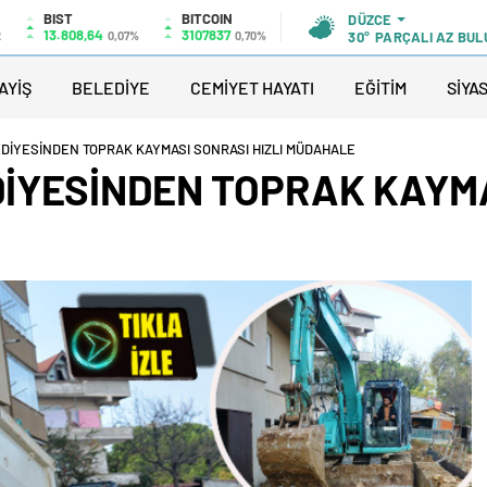
BIST
BITCOIN
DÜZCE
13.808,64
3107837
2
0,07%
0,70%
30°
PARÇALI AZ BUL
AYİŞ
BELEDİYE
CEMİYET HAYATI
EĞİTİM
SİYA
DİYESİNDEN TOPRAK KAYMASI SONRASI HIZLI MÜDAHALE
YESİNDEN TOPRAK KAYMAS