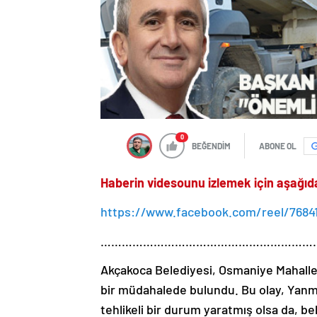
0
BEĞENDİM
ABONE OL
Haberin videsounu izlemek için aşağıdaki
https://www.facebook.com/reel/7684
…………………………………………………….
Akçakoca Belediyesi, Osmaniye Mahalle
bir müdahalede bulundu. Bu olay, Yanma
tehlikeli bir durum yaratmış olsa da, be