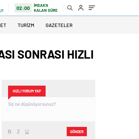
İMSAK'A
02:00
KALAN SÜRE
UTLU
SET
TURİZM
GAZETELER
I SONRASI HIZLI
HIZLI YORUM YAP
GÖNDER