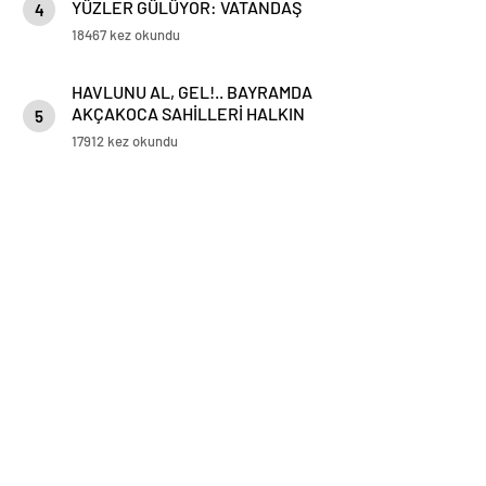
YÜZLER GÜLÜYOR: VATANDAŞ
4
VE ESNAFTAN ‘DEĞİŞİME’ TAM
18467 kez okundu
NOT!
HAVLUNU AL, GEL!.. BAYRAMDA
AKÇAKOCA SAHİLLERİ HALKIN
5
HİZMETİNDE
17912 kez okundu