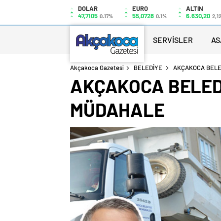
DOLAR
EURO
ALTIN
47,7105
55,0728
6.630,20
0.17%
0.1%
2,1
SERVİSLER
AS
Akçakoca Gazetesi
BELEDİYE
AKÇAKOCA BELE
AKÇAKOCA BELEDİ
MÜDAHALE