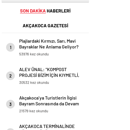
SON DAKİKA
HABERLERİ
AKÇAKOCA GAZETESİ
Plajlardaki Kırmızı, Sarı, Mavi
Bayraklar Ne Anlama Geliyor?
1
53976 kez okundu
ALEV ÜNAL: “KOMPOST
PROJESİ BİZİM İÇİN KIYMETLİ,
2
ÜRETİME GEÇECEĞİZ”
30532 kez okundu
Akçakoca’ya Turistlerin İlgisi
Bayram Sonrasında da Devam
3
Ediyor
21579 kez okundu
AKÇAKOCA TERMİNALİNDE