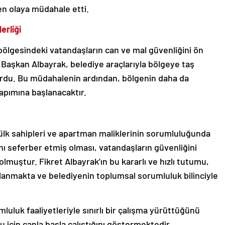
n olaya müdahale etti.
erliği
bölgesindeki vatandaşların can ve mal güvenliğini ön
ı. Başkan Albayrak, belediye araçlarıyla bölgeye taş
urdu. Bu müdahalenin ardından, bölgenin daha da
apımına başlanacaktır.
ülk sahipleri ve apartman maliklerinin sorumluluğunda
 seferber etmiş olması, vatandaşların güvenliğini
lmuştur. Fikret Albayrak’ın bu kararlı ve hızlı tutumu,
ılanmakta ve belediyenin toplumsal sorumluluk bilinciyle
luluk faaliyetleriyle sınırlı bir çalışma yürüttüğünü
 için canla başla çalıştığını göstermektedir.