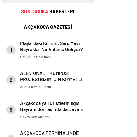
SON DAKİKA
HABERLERİ
AKÇAKOCA GAZETESİ
Plajlardaki Kırmızı, Sarı, Mavi
Bayraklar Ne Anlama Geliyor?
1
53973 kez okundu
ALEV ÜNAL: “KOMPOST
PROJESİ BİZİM İÇİN KIYMETLİ,
2
ÜRETİME GEÇECEĞİZ”
30391 kez okundu
Akçakoca’ya Turistlerin İlgisi
Bayram Sonrasında da Devam
3
Ediyor
21574 kez okundu
AKÇAKOCA TERMİNALİNDE