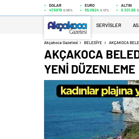
DOLAR
EURO
ALTIN
47,5979
55,0924
6.531,69
0.06%
0.13%
0
SERVİSLER
AS
Akçakoca Gazetesi
BELEDİYE
AKÇAKOCA BELED
AKÇAKOCA BELEDİ
YENİ DÜZENLEME