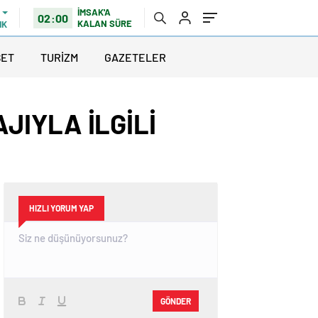
İMSAK'A
02:00
KALAN SÜRE
IK
SET
TURİZM
GAZETELER
JIYLA İLGİLİ
HIZLI YORUM YAP
GÖNDER