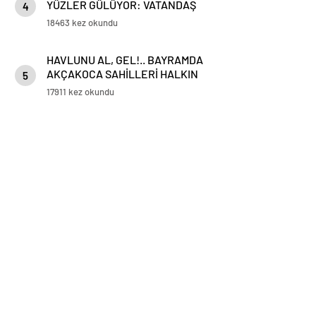
YÜZLER GÜLÜYOR: VATANDAŞ
4
VE ESNAFTAN ‘DEĞİŞİME’ TAM
18463 kez okundu
NOT!
HAVLUNU AL, GEL!.. BAYRAMDA
AKÇAKOCA SAHİLLERİ HALKIN
5
HİZMETİNDE
17911 kez okundu