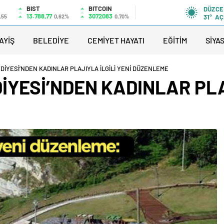
BIST
BITCOIN
DÜZCE
13.788,77
3072083
,55
0,62%
0,70%
31°
AÇ
AYİŞ
BELEDİYE
CEMİYET HAYATI
EĞİTİM
SİYA
İYESİ’NDEN KADINLAR PLAJIYLA İLGİLİ YENİ DÜZENLEME
YESİ’NDEN KADINLAR PLA