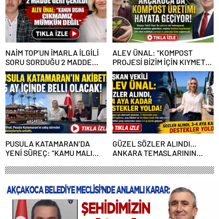
NAİM TOP’UN İMARLA İLGİLİ
ALEV ÜNAL: “KOMPOST
SORU SORDUĞU 2 MADDE
PROJESİ BİZİM İÇİN KIYMETLİ,
GERİ ÇEKİLDİ
ÜRETİME GEÇECEĞİZ”
PUSULA KATAMARAN’DA
GÜZEL SÖZLER ALINDI…
YENİ SÜREÇ: “KAMU MALI
ANKARA TEMASLARININ
ÇÜRÜMEYE TERK EDİLEMEZ”
MEYVELERİ 3-4 AY İÇİNDE
TOPLANACAK