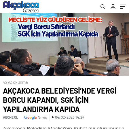
CADDESİ” OY BİRLİĞİYLE KABUL EDİLDİ
4292 okunma
AKÇAKOCA BELEDİYESİ’NDE VERGİ
BORCU KAPANDI, SGK İÇİN
YAPILANDIRMA KAPIDA
04/02/2026 14:24
ABONE OL
News
Akçakoca Belediye Meclisi’nin Şubat ayı oturumunda,