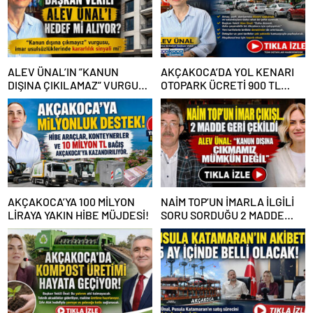
ALEV ÜNAL’IN ”KANUN
AKÇAKOCA’DA YOL KENARI
DIŞINA ÇIKILAMAZ” VURGUSU
OTOPARK ÜCRETİ 900 TL
KİMLERİN CANINI SIKTI?
OLDU
AKÇAKOCA’YA 100 MİLYON
NAİM TOP’UN İMARLA İLGİLİ
LİRAYA YAKIN HİBE MÜJDESİ!
SORU SORDUĞU 2 MADDE
GERİ ÇEKİLDİ