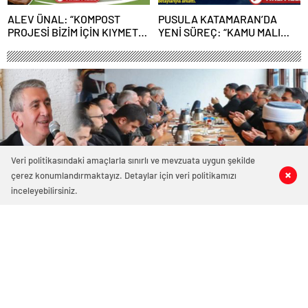
ALEV ÜNAL: “KOMPOST
PUSULA KATAMARAN’DA
PROJESİ BİZİM İÇİN KIYMETLİ,
YENİ SÜREÇ: “KAMU MALI
ÜRETİME GEÇECEĞİZ”
ÇÜRÜMEYE TERK EDİLEMEZ”
Veri politikasındaki amaçlarla sınırlı ve mevzuata uygun şekilde
çerez konumlandırmaktayız. Detaylar için veri politikamızı
0
0
0
0
inceleyebilirsiniz.
4022 okunma
BAŞKAN ALBAYRAK: DAYANIŞMA
İÇİNDE ÇALIŞIYORUZ
16/01/2026 10:03
ABONE OL
News