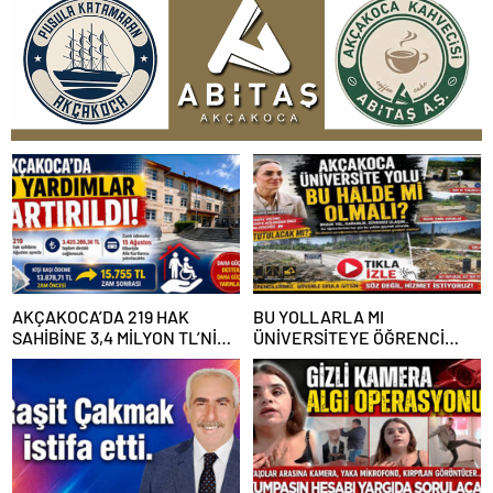
AKÇAKOCA’DA 219 HAK
BU YOLLARLA MI
SAHİBİNE 3,4 MİLYON TL’NİN
ÜNİVERSİTEYE ÖĞRENCİ
ÜZERİNDE DESTEK
ÇAĞIRACAĞIZ?