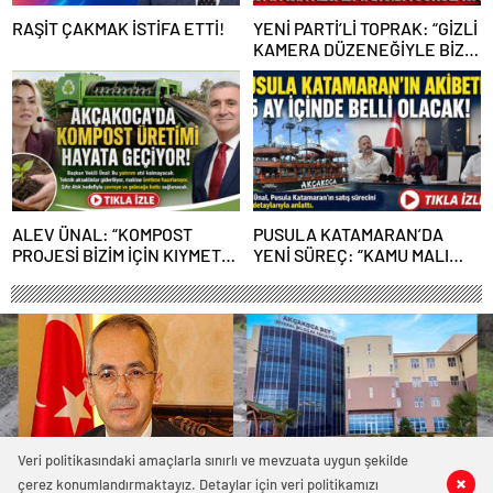
RAŞİT ÇAKMAK İSTİFA ETTİ!
YENİ PARTİ’Lİ TOPRAK: “GİZLİ
KAMERA DÜZENEĞİYLE BİZE
ALGI OPERASYONU YAPILDI”
ALEV ÜNAL: “KOMPOST
PUSULA KATAMARAN’DA
PROJESİ BİZİM İÇİN KIYMETLİ,
YENİ SÜREÇ: “KAMU MALI
ÜRETİME GEÇECEĞİZ”
ÇÜRÜMEYE TERK EDİLEMEZ”
Veri politikasındaki amaçlarla sınırlı ve mevzuata uygun şekilde
çerez konumlandırmaktayız. Detaylar için veri politikamızı
0
0
0
0