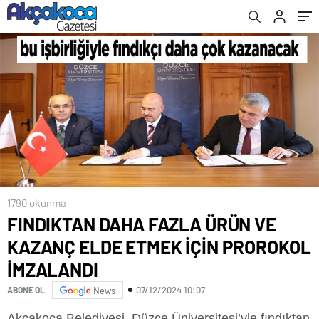
ÇÖZECEK
1790 okunma
FINDIKTAN DAHA FAZLA ÜRÜN VE
KAZANÇ ELDE ETMEK İÇİN PROROKOL
İMZALANDI
07/12/2024 10:07
ABONE OL
News
Akçakoca Belediyesi, Düzce Üniversitesi’yle fındıktan