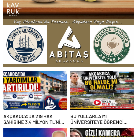
AKÇAKOCA’DA 219 HAK
BU YOLLARLA MI
SAHİBİNE 3,4 MİLYON TL’NİN
ÜNİVERSİTEYE ÖĞRENCİ
ÜZERİNDE DESTEK
ÇAĞIRACAĞIZ?