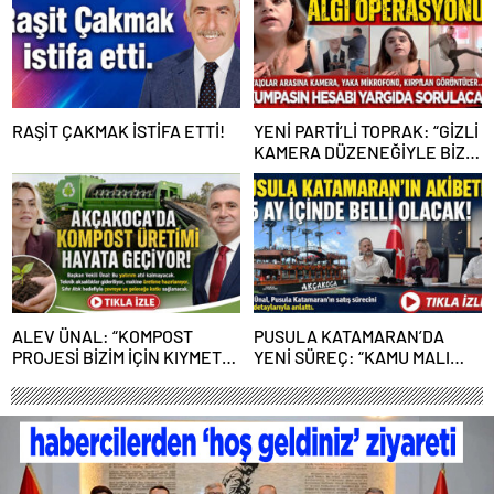
RAŞİT ÇAKMAK İSTİFA ETTİ!
YENİ PARTİ’Lİ TOPRAK: “GİZLİ
KAMERA DÜZENEĞİYLE BİZE
ALGI OPERASYONU YAPILDI”
ALEV ÜNAL: “KOMPOST
PUSULA KATAMARAN’DA
PROJESİ BİZİM İÇİN KIYMETLİ,
YENİ SÜREÇ: “KAMU MALI
ÜRETİME GEÇECEĞİZ”
ÇÜRÜMEYE TERK EDİLEMEZ”