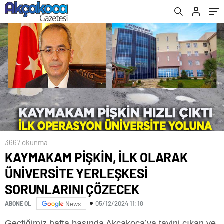
ÇÖZECEK
3667 okunma
KAYMAKAM PİŞKİN, İLK OLARAK
ÜNİVERSİTE YERLEŞKESİ
SORUNLARINI ÇÖZECEK
05/12/2024 11:18
ABONE OL
News
Geçtiğimiz hafta başında Akçakoca’ya tayini çıkan ve