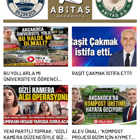
BU YOLLARLA MI
RAŞİT ÇAKMAK İSTİFA ETTİ!
ÜNİVERSİTEYE ÖĞRENCİ
ÇAĞIRACAĞIZ?
YENİ PARTİ’Lİ TOPRAK: “GİZLİ
ALEV ÜNAL: “KOMPOST
KAMERA DÜZENEĞİYLE BİZE
PROJESİ BİZİM İÇİN KIYMETLİ,