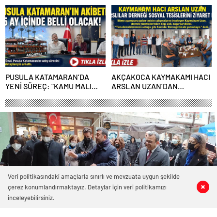
ALGI OPERASYONU YAPILDI”
ÜRETİME GEÇECEĞİZ”
PUSULA KATAMARAN’DA
AKÇAKOCA KAYMAKAMI HACI
YENİ SÜREÇ: “KAMU MALI
ARSLAN UZAN’DAN
ÇÜRÜMEYE TERK EDİLEMEZ”
KARSLILAR DERNEĞİ SOSYAL
TESİSLERİNE ZİYARET
Veri politikasındaki amaçlarla sınırlı ve mevzuata uygun şekilde
çerez konumlandırmaktayız. Detaylar için veri politikamızı
1
1
0
0
inceleyebilirsiniz.