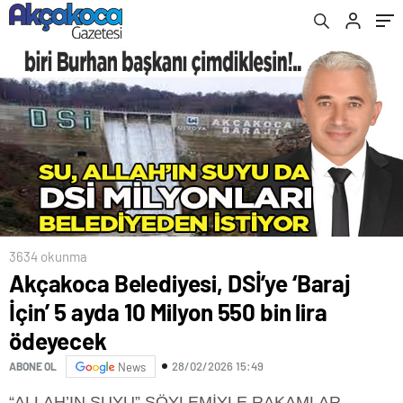
SABOTE ETMEYE ÇALIŞTI
3634 okunma
Akçakoca Belediyesi, DSİ’ye ‘Baraj
İçin’ 5 ayda 10 Milyon 550 bin lira
ödeyecek
28/02/2026 15:49
ABONE OL
News
“ALLAH’IN SUYU” SÖYLEMİYLE RAKAMLAR