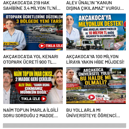
AKÇAKOCA’DA 219 HAK
ALEV ÜNAL’IN ”KANUN
SAHİBİNE 3,4 MİLYON TL’NİN
DIŞINA ÇIKILAMAZ” VURGUSU
ÜZERİNDE DESTEK
KİMLERİN CANINI SIKTI?
AKÇAKOCA’DA YOL KENARI
AKÇAKOCA’YA 100 MİLYON
OTOPARK ÜCRETİ 900 TL
LİRAYA YAKIN HİBE MÜJDESİ!
OLDU
NAİM TOP’UN İMARLA İLGİLİ
BU YOLLARLA MI
SORU SORDUĞU 2 MADDE
ÜNİVERSİTEYE ÖĞRENCİ
GERİ ÇEKİLDİ
ÇAĞIRACAĞIZ?