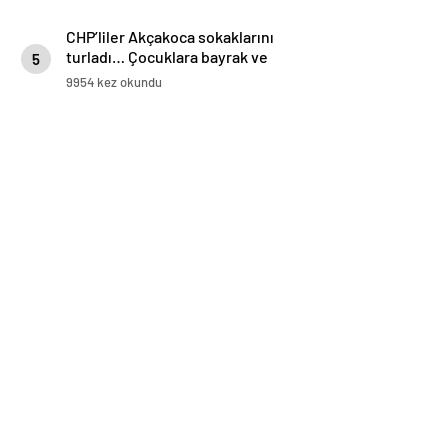
CHP’liler Akçakoca sokaklarını
turladı… Çocuklara bayrak ve
5
balon dağıttı
9954 kez okundu