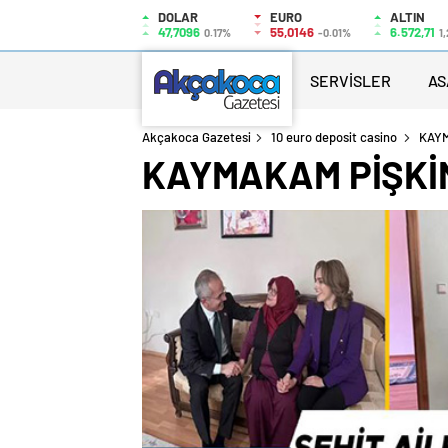
DOLAR
EURO
ALTIN
47,7096
55,0146
6.572,71
0.17%
-0.01%
1
SERVİSLER
AS
Akçakoca Gazetesi
10 euro deposit casino
KAYM
KAYMAKAM PİŞKİN,