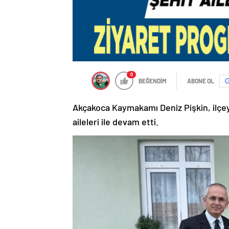
0
BEĞENDİM
ABONE OL
Akçakoca Kaymakamı Deniz Pişkin, ilçey
aileleri ile devam etti.