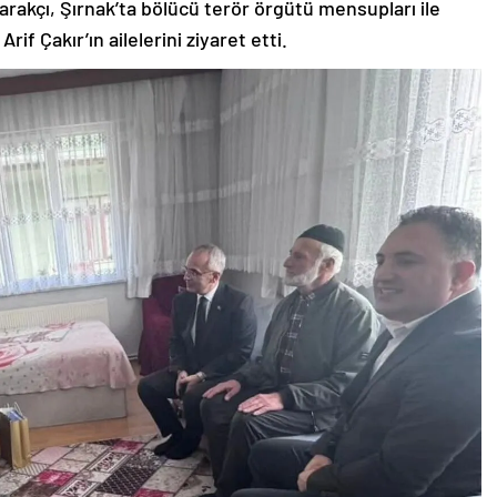
rakçı, Şırnak’ta bölücü terör örgütü mensupları ile
if Çakır’ın ailelerini ziyaret etti.