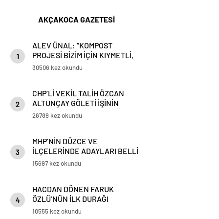
AKÇAKOCA GAZETESİ
ALEV ÜNAL: “KOMPOST
PROJESİ BİZİM İÇİN KIYMETLİ,
1
ÜRETİME GEÇECEĞİZ”
30506 kez okundu
CHP’Lİ VEKİL TALİH ÖZCAN
ALTUNÇAY GÖLETİ İŞİNİN
2
PEŞİNİ BIRAKMIYOR
26789 kez okundu
MHP’NİN DÜZCE VE
İLÇELERİNDE ADAYLARI BELLİ
3
OLDU
15697 kez okundu
HACDAN DÖNEN FARUK
ÖZLÜ’NÜN İLK DURAĞI
4
AKÇAKOCA OLDU
10555 kez okundu