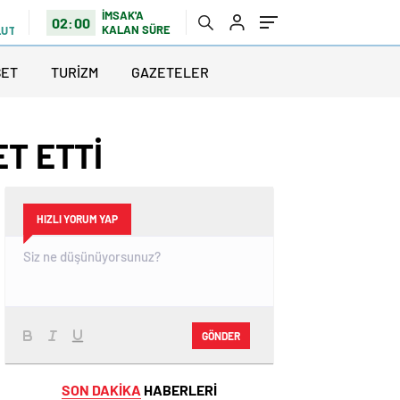
İMSAK'A
02:00
KALAN SÜRE
LUTLU
SET
TURİZM
GAZETELER
ET ETTİ
HIZLI YORUM YAP
GÖNDER
SON DAKİKA
HABERLERİ