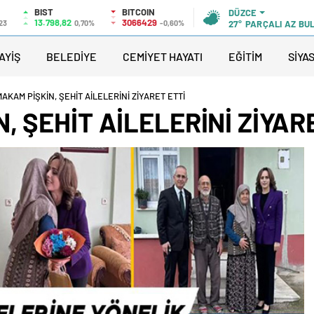
BIST
BITCOIN
DÜZCE
13.798,82
3066429
,23
0,70%
-0,60%
27°
PARÇALI AZ BU
AYİŞ
BELEDİYE
CEMİYET HAYATI
EĞİTİM
SİYA
AKAM PİŞKİN, ŞEHİT AİLELERİNİ ZİYARET ETTİ
 ŞEHİT AİLELERİNİ ZİYAR