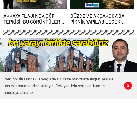
AKKAYA PLAJI’NDA ÇÖP
DÜZCE VE AKÇAKOCA’DA
TEPKİSİ: BU GÖRÜNTÜLER
PİKNİK YAPILABİLECEK
AKÇAKOCA’YA YAKIŞMIYOR
YERLERİN LİSTESİ
AÇIKLANDI!
Veri politikasındaki amaçlarla sınırlı ve mevzuata uygun şekilde
çerez konumlandırmaktayız. Detaylar için veri politikamızı
0
1
0
0
inceleyebilirsiniz.
4803 okunma
EVİYLE BİRLİKTE ÇEYİZLERİ DE
YANAN KIZIMIZ İÇİN YARDIM