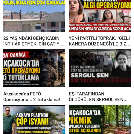
22 YAŞINDAKİ GENÇ KADIN
YENİ PARTİ’Lİ TOPRAK: “GİZLİ
İNTİHAR ETMEK İÇİN ÇATIYA
KAMERA DÜZENEĞİYLE BİZE
ÇIKTI
ALGI OPERASYONU YAPILDI”
Akçakoca’da FETÖ
EŞİ TARAFINDAN
Operasyonu… 2 Tutuklama!
ÖLDÜRÜLEN SERGÜL ŞEN
SON YOLCULUĞUNA
UĞURLANDI