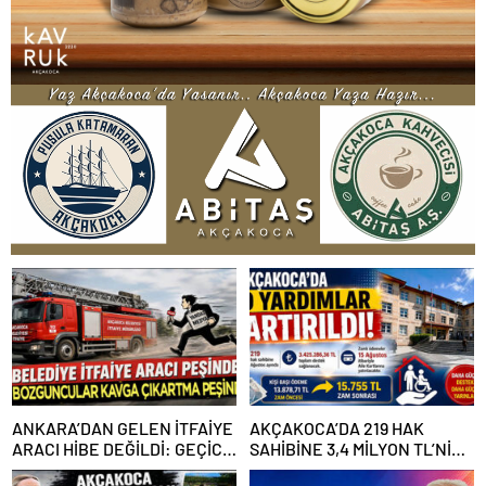
ANKARA’DAN GELEN İTFAİYE
AKÇAKOCA’DA 219 HAK
ARACI HİBE DEĞİLDİ: GEÇİCİ
SAHİBİNE 3,4 MİLYON TL’NİN
GÖREVLENDİRME SONA ERDİ
ÜZERİNDE DESTEK