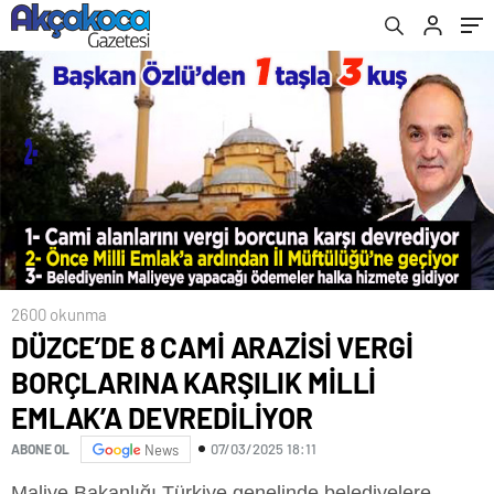
DEVREDİLİYOR
2600 okunma
DÜZCE’DE 8 CAMİ ARAZİSİ VERGİ
BORÇLARINA KARŞILIK MİLLİ
EMLAK’A DEVREDİLİYOR
07/03/2025 18:11
ABONE OL
News
Maliye Bakanlığı Türkiye genelinde belediyelere,