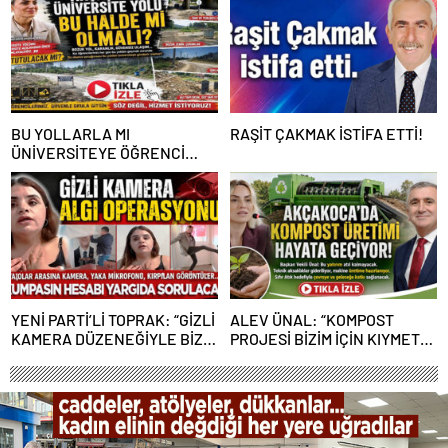
BU YOLLARLA MI
RAŞİT ÇAKMAK İSTİFA ETTİ!
ÜNİVERSİTEYE ÖĞRENCİ
ÇAĞIRACAĞIZ?
YENİ PARTİ’Lİ TOPRAK: “GİZLİ
ALEV ÜNAL: “KOMPOST
KAMERA DÜZENEĞİYLE BİZE
PROJESİ BİZİM İÇİN KIYMETLİ,
ALGI OPERASYONU YAPILDI”
ÜRETİME GEÇECEĞİZ”