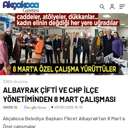
3069 okunma
ALBAYRAK ÇİFTİ VE CHP İLÇE
YÖNETİMİNDEN 8 MART ÇALIŞMASI
07/03/2025 15:19
ABONE OL
News
Akçakoca Belediye Başkanı Fikret Albayrak’tan 8 Mart’a
Özel çalışmalar…