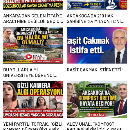
ANKARA’DAN GELEN İTFAİYE
AKÇAKOCA’DA 219 HAK
ARACI HİBE DEĞİLDİ: GEÇİCİ
SAHİBİNE 3,4 MİLYON TL’NİN
GÖREVLENDİRME SONA ERDİ
ÜZERİNDE DESTEK
BU YOLLARLA MI
RAŞİT ÇAKMAK İSTİFA ETTİ!
ÜNİVERSİTEYE ÖĞRENCİ
ÇAĞIRACAĞIZ?
YENİ PARTİ’Lİ TOPRAK: “GİZLİ
ALEV ÜNAL: “KOMPOST
KAMERA DÜZENEĞİYLE BİZE
PROJESİ BİZİM İÇİN KIYMETLİ,