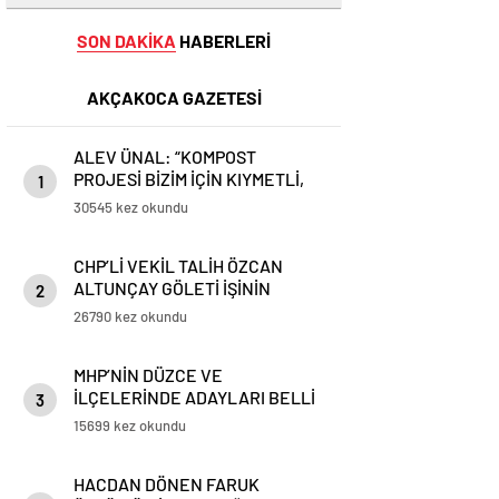
SON DAKİKA
HABERLERİ
AKÇAKOCA GAZETESİ
ALEV ÜNAL: “KOMPOST
PROJESİ BİZİM İÇİN KIYMETLİ,
1
ÜRETİME GEÇECEĞİZ”
30545 kez okundu
CHP’Lİ VEKİL TALİH ÖZCAN
ALTUNÇAY GÖLETİ İŞİNİN
2
PEŞİNİ BIRAKMIYOR
26790 kez okundu
MHP’NİN DÜZCE VE
İLÇELERİNDE ADAYLARI BELLİ
3
OLDU
15699 kez okundu
HACDAN DÖNEN FARUK