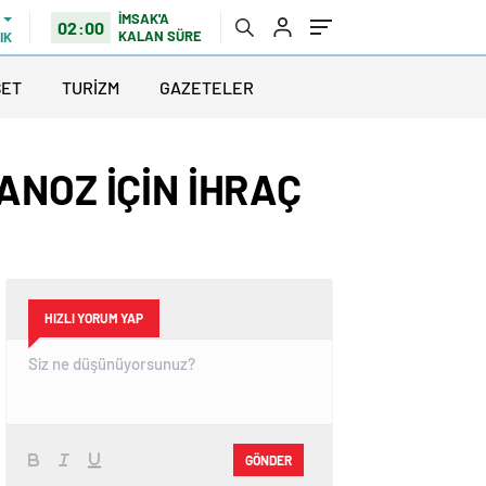
İMSAK'A
02:00
KALAN SÜRE
IK
SET
TURİZM
GAZETELER
ANOZ İÇİN İHRAÇ
HIZLI YORUM YAP
GÖNDER