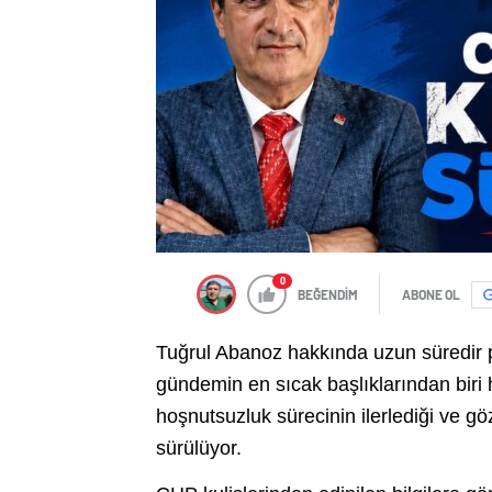
0
BEĞENDİM
ABONE OL
Tuğrul Abanoz hakkında uzun süredir pa
gündemin en sıcak başlıklarından biri h
hoşnutsuzluk sürecinin ilerlediği ve göz
sürülüyor.