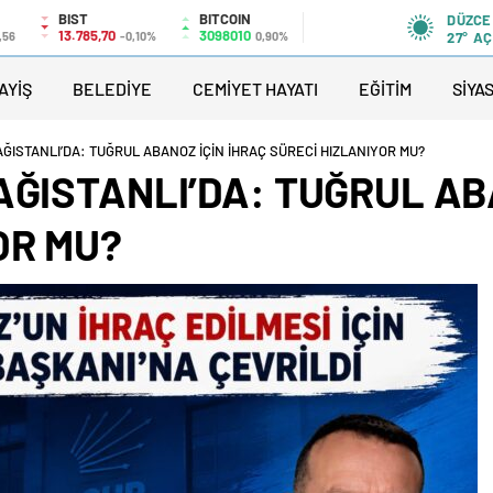
BIST
BITCOIN
DÜZCE
13.785,70
3098010
,56
-0,10%
0,90%
27°
AÇ
AYİŞ
BELEDİYE
CEMİYET HAYATI
EĞİTİM
SİYA
ĞISTANLI’DA: TUĞRUL ABANOZ İÇİN İHRAÇ SÜRECİ HIZLANIYOR MU?
AĞISTANLI’DA: TUĞRUL AB
OR MU?