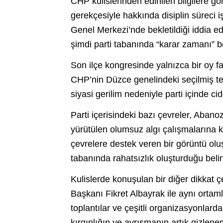
CHP kulislerinden edinilen bilgilere g
gerekçesiyle hakkında disiplin süreci iş
Genel Merkezi’nde bekletildiği iddia edi
şimdi parti tabanında “karar zamanı” b
Son ilçe kongresinde yalnızca bir oy f
CHP’nin Düzce genelindeki seçilmiş tek
siyasi gerilim nedeniyle parti içinde cidd
Parti içerisindeki bazı çevreler, Aban
yürütülen olumsuz algı çalışmalarına ka
çevrelere destek veren bir görüntü o
tabanında rahatsızlık oluşturduğu belirt
Kulislerde konuşulan bir diğer dikkat ç
Başkanı Fikret Albayrak ile aynı orta
toplantılar ve çeşitli organizasyonlard
kırgınlığın ve ayrışmanın artık gizlen