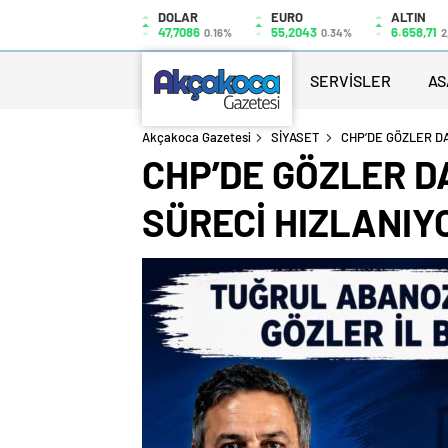
DOLAR
EURO
ALTIN
47,7086
55,2043
6.658,71
0.16%
0.34%
2
SERVİSLER
AS
Akçakoca Gazetesi
SİYASET
CHP’DE GÖZLER DA
CHP’DE GÖZLER D
SÜRECİ HIZLANIY