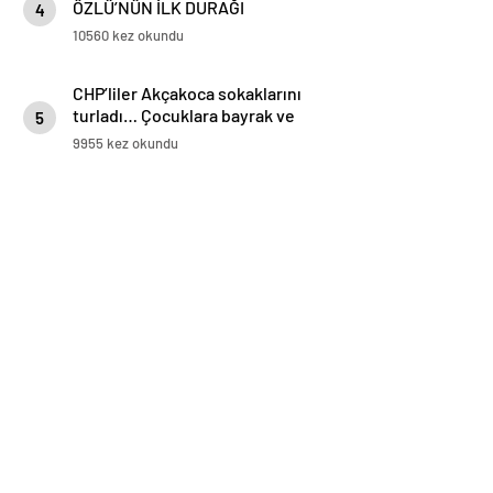
ÖZLÜ’NÜN İLK DURAĞI
4
AKÇAKOCA OLDU
10560 kez okundu
CHP’liler Akçakoca sokaklarını
turladı… Çocuklara bayrak ve
5
balon dağıttı
9955 kez okundu