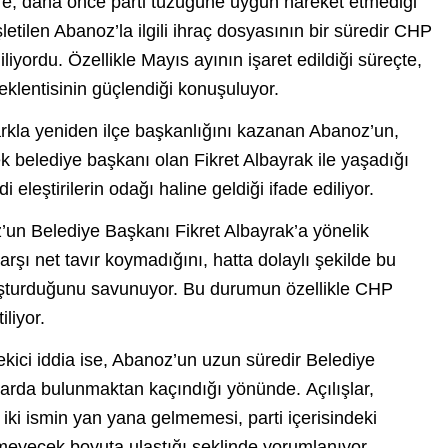
öre, daha önce parti tüzüğüne uygun hareket etmediği
letilen Abanoz’la ilgili ihraç dosyasının bir süredir CHP
liyordu. Özellikle Mayıs ayının işaret edildiği süreçte,
eklentisinin güçlendiği konuşuluyor.
arkla yeniden ilçe başkanlığını kazanan Abanoz’un,
 belediye başkanı olan Fikret Albayrak ile yaşadığı
i eleştirilerin odağı haline geldiği ifade ediliyor.
oz’un Belediye Başkanı Fikret Albayrak’a yönelik
rşı net tavır koymadığını, hatta dolaylı şekilde bu
luşturduğunu savunuyor. Bu durumun özellikle CHP
iliyor.
ekici iddia ise, Abanoz’un uzun süredir Belediye
mlarda bulunmaktan kaçındığı yönünde.
Açılışlar,
a iki ismin yan yana gelmemesi, parti içerisindeki
emeyecek boyuta ulaştığı şeklinde yorumlanıyor.