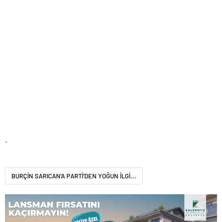
.
BURÇİN SARICAN'A PARTİ'DEN YOĞUN İLGİ...