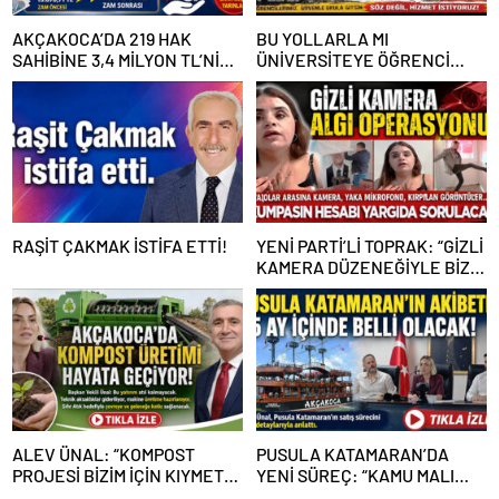
AKÇAKOCA’DA 219 HAK
BU YOLLARLA MI
SAHİBİNE 3,4 MİLYON TL’NİN
ÜNİVERSİTEYE ÖĞRENCİ
ÜZERİNDE DESTEK
ÇAĞIRACAĞIZ?
RAŞİT ÇAKMAK İSTİFA ETTİ!
YENİ PARTİ’Lİ TOPRAK: “GİZLİ
KAMERA DÜZENEĞİYLE BİZE
ALGI OPERASYONU YAPILDI”
ALEV ÜNAL: “KOMPOST
PUSULA KATAMARAN’DA
PROJESİ BİZİM İÇİN KIYMETLİ,
YENİ SÜREÇ: “KAMU MALI
ÜRETİME GEÇECEĞİZ”
ÇÜRÜMEYE TERK EDİLEMEZ”