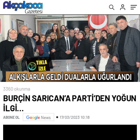
MERKEZİ’NDE…
3360 okunma
BURÇİN SARICAN’A PARTİ’DEN YOĞUN
İLGİ…
17/03/2023 10:18
ABONE OL
News