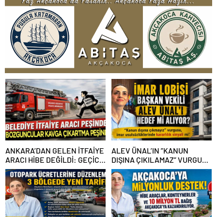
ANKARA’DAN GELEN İTFAİYE
ALEV ÜNAL’IN ”KANUN
ARACI HİBE DEĞİLDİ: GEÇİCİ
DIŞINA ÇIKILAMAZ” VURGUSU
GÖREVLENDİRME SONA ERDİ
KİMLERİN CANINI SIKTI?