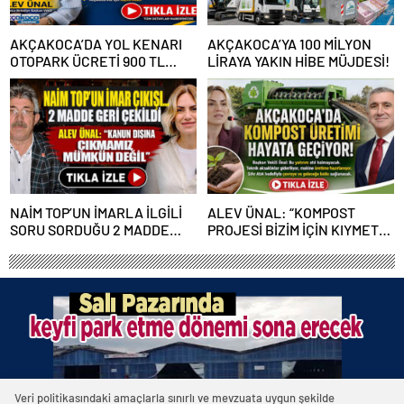
AKÇAKOCA’DA YOL KENARI
AKÇAKOCA’YA 100 MİLYON
OTOPARK ÜCRETİ 900 TL
LİRAYA YAKIN HİBE MÜJDESİ!
OLDU
NAİM TOP’UN İMARLA İLGİLİ
ALEV ÜNAL: “KOMPOST
SORU SORDUĞU 2 MADDE
PROJESİ BİZİM İÇİN KIYMETLİ,
GERİ ÇEKİLDİ
ÜRETİME GEÇECEĞİZ”
Veri politikasındaki amaçlarla sınırlı ve mevzuata uygun şekilde