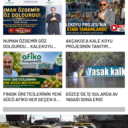
NUMAN ÖZDEMİR GÖZ
AKÇAKOCA KALE KOYU
DOLDURDU… KALEKOYU
PROJESİNİN TANITIM
PROJESİNİN SAHADAKİ
ETKİNLİĞİ MUHTEŞEM OLDU
MİMARI TAKDİR TOPLADI
FINDIK ÜRETİCİLERİNİN YENİ
DÜZCE’DE İÇ SULARDA AV
GÜCÜ AFİKO HER GEÇEN GÜN
YASAĞI SONA ERDİ
BÜYÜYOR