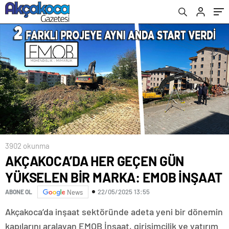
3902 okunma
AKÇAKOCA’DA HER GEÇEN GÜN
YÜKSELEN BİR MARKA: EMOB İNŞAAT
22/05/2025 13:55
ABONE OL
News
Akçakoca’da inşaat sektöründe adeta yeni bir dönemin
kapılarını aralayan EMOB İnşaat, girişimcilik ve yatırım