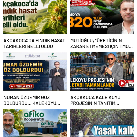
AKÇAKOCA’DA FINDIK HASAT
MUTİOĞLU; “ÜRETİCİNİN
TARİHLERİ BELLİ OLDU
ZARAR ETMEMESİ İÇİN TMO
320 TL FİYAT AÇIKLAMALI”
NUMAN ÖZDEMİR GÖZ
AKÇAKOCA KALE KOYU
DOLDURDU… KALEKOYU
PROJESİNİN TANITIM
PROJESİNİN SAHADAKİ
ETKİNLİĞİ MUHTEŞEM OLDU
MİMARI TAKDİR TOPLADI