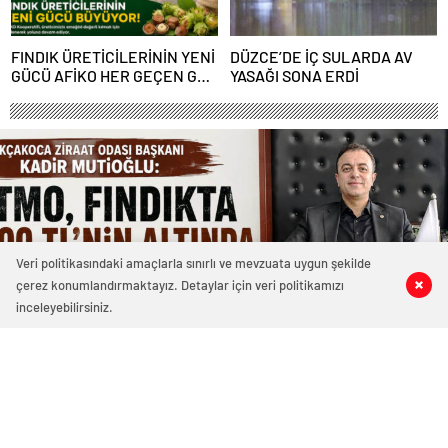
FINDIK ÜRETİCİLERİNİN YENİ
DÜZCE’DE İÇ SULARDA AV
GÜCÜ AFİKO HER GEÇEN GÜN
YASAĞI SONA ERDİ
BÜYÜYOR
Veri politikasındaki amaçlarla sınırlı ve mevzuata uygun şekilde
çerez konumlandırmaktayız. Detaylar için veri politikamızı
0
0
0
0
inceleyebilirsiniz.
4989 okunma
BAŞKAN MUTİOĞLU: “FINDIKTA 300