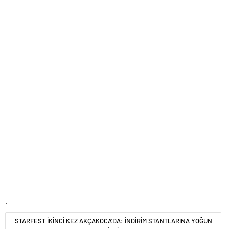
.
STARFEST İKİNCİ KEZ AKÇAKOCA’DA: İNDİRİM STANTLARINA YOĞUN