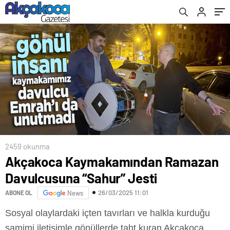
DESTEK!..
2459 okunma
Akçakoca Kaymakamından Ramazan
Davulcusuna “Sahur” Jesti
26/03/2025 11:01
ABONE OL
News
Sosyal olaylardaki içten tavırları ve halkla kurduğu
samimi iletişimle gönüllerde taht kuran Akçakoca