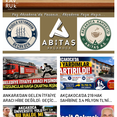
ANKARA’DAN GELEN İTFAİYE
AKÇAKOCA’DA 219 HAK
ARACI HİBE DEĞİLDİ: GEÇİCİ
SAHİBİNE 3,4 MİLYON TL’NİN
GÖREVLENDİRME SONA ERDİ
ÜZERİNDE DESTEK