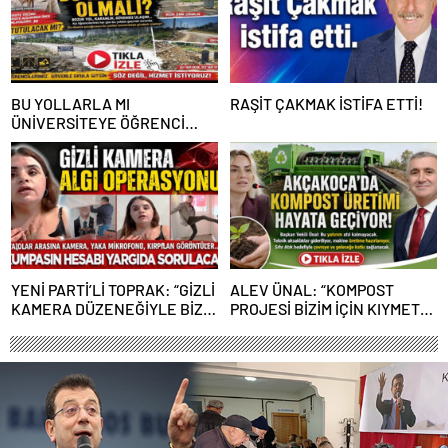
BU YOLLARLA MI
RAŞİT ÇAKMAK İSTİFA ETTİ!
ÜNİVERSİTEYE ÖĞRENCİ
ÇAĞIRACAĞIZ?
YENİ PARTİ’Lİ TOPRAK: “GİZLİ
ALEV ÜNAL: “KOMPOST
KAMERA DÜZENEĞİYLE BİZE
PROJESİ BİZİM İÇİN KIYMETLİ,
ALGI OPERASYONU YAPILDI”
ÜRETİME GEÇECEĞİZ”