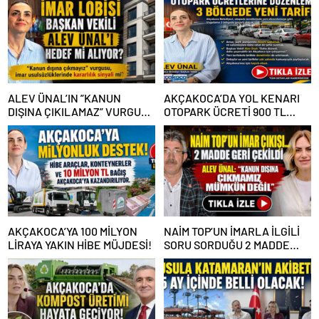
ALEV ÜNAL’IN ”KANUN
AKÇAKOCA’DA YOL KENARI
DIŞINA ÇIKILAMAZ” VURGUSU
OTOPARK ÜCRETİ 900 TL
KİMLERİN CANINI SIKTI?
OLDU
AKÇAKOCA’YA 100 MİLYON
NAİM TOP’UN İMARLA İLGİLİ
LİRAYA YAKIN HİBE MÜJDESİ!
SORU SORDUĞU 2 MADDE
GERİ ÇEKİLDİ