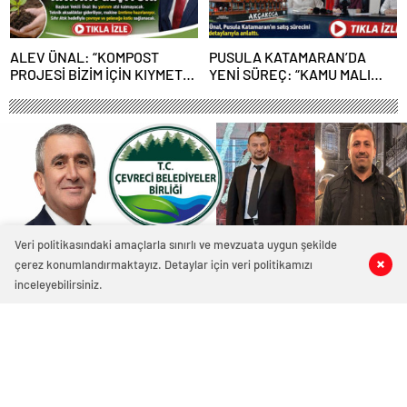
ALEV ÜNAL: “KOMPOST
PUSULA KATAMARAN’DA
PROJESİ BİZİM İÇİN KIYMETLİ,
YENİ SÜREÇ: “KAMU MALI
ÜRETİME GEÇECEĞİZ”
ÇÜRÜMEYE TERK EDİLEMEZ”
Veri politikasındaki amaçlarla sınırlı ve mevzuata uygun şekilde
çerez konumlandırmaktayız. Detaylar için veri politikamızı
1
1
0
0
inceleyebilirsiniz.
3876 okunma
AKÇAKOCA BELEDİYESİ, ÇEVRECİ
BELEDİYELER BİRLİĞİ’NE ÜYE OLDU