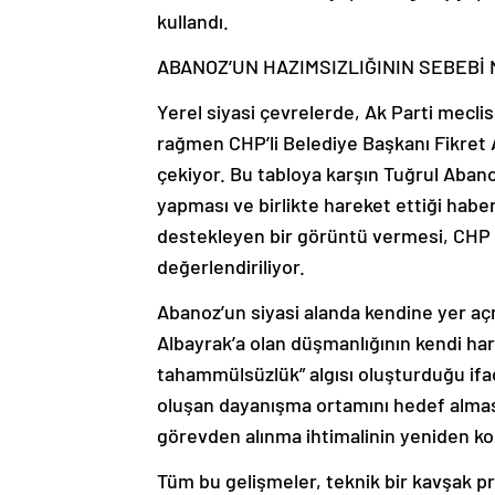
kullandı.
ABANOZ’UN HAZIMSIZLIĞININ SEBEBİ 
Yerel siyasi çevrelerde, Ak Parti mecl
rağmen CHP’li Belediye Başkanı Fikret
çekiyor. Bu tabloya karşın Tuğrul Abano
yapması ve birlikte hareket ettiği haber 
destekleyen bir görüntü vermesi, CHP t
değerlendiriliyor.
Abanoz’un siyasi alanda kendine yer aç
Albayrak’a olan düşmanlığının kendi har
tahammülsüzlük” algısı oluşturduğu ifa
oluşan dayanışma ortamını hedef alması v
görevden alınma ihtimalinin yeniden ko
Tüm bu gelişmeler, teknik bir kavşak p