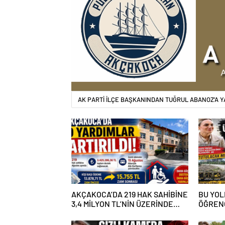
AK PARTİ İLÇE BAŞKANINDAN TUĞRUL ABANOZ’A Y
AKÇAKOCA’DA 219 HAK SAHİBİNE
BU YOL
3,4 MİLYON TL’NİN ÜZERİNDE
ÖĞRENC
DESTEK