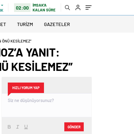
İMSAK'A
02:00
KALAN SÜRE
IK
SET
TURİZM
GAZETELER
N ÖNÜ KESİLEMEZ”
OZ’A YANIT:
Ü KESİLEMEZ”
HIZLI YORUM YAP
GÖNDER