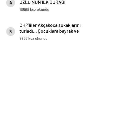
ÖZLÜ’NÜN İLK DURAĞI
4
AKÇAKOCA OLDU
10569 kez okundu
CHP’liler Akçakoca sokaklarını
turladı… Çocuklara bayrak ve
5
balon dağıttı
9957 kez okundu