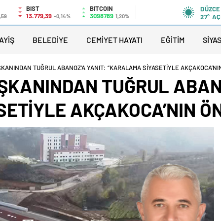
BIST
BITCOIN
DÜZCE
13.779,39
3098789
,59
-0,14%
1,20%
27°
AÇ
AYİŞ
BELEDİYE
CEMİYET HAYATI
EĞİTİM
SİYA
AŞKANINDAN TUĞRUL ABANOZ’A YANIT: “KARALAMA SİYASETİYLE AKÇAKOCA’NI
AŞKANINDAN TUĞRUL ABAN
ETİYLE AKÇAKOCA’NIN ÖN