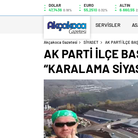
DOLAR
EURO
ALTIN
47,7436
55,2510
6.660,55
0.18%
0.32%
2
SERVİSLER
AS
Akçakoca Gazetesi
SİYASET
AK PARTİ İLÇE B
AK PARTİ İLÇE B
“KARALAMA SİYAS