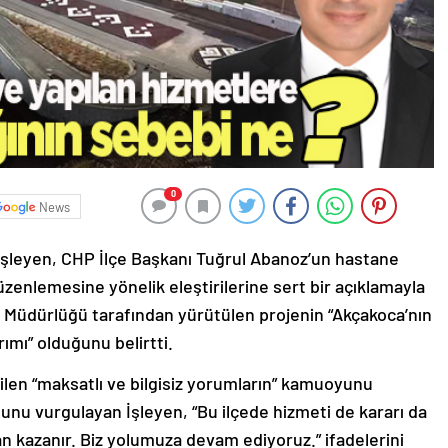
0
News
İşleyen, CHP İlçe Başkanı Tuğrul Abanoz’un hastane
üzenlemesine yönelik eleştirilerine sert bir açıklamayla
nel Müdürlüğü tarafından yürütülen projenin “Akçakoca’nın
ırımı” olduğunu belirtti.
n “maksatlı ve bilgisiz yorumların” kamuoyunu
ğunu vurgulayan İşleyen, “Bu ilçede hizmeti de kararı da
pan kazanır. Biz yolumuza devam ediyoruz.” ifadelerini