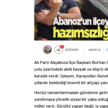
0
BEĞENDİM
ABONE OL
Ak Parti Akçakoca İlçe Başkanı Burhan 
yolu üzerindeki akıllı kavşak ve köprü d
karşılık verdi. İşleyen, Karayolları Ge
yıllardır beklediği önemli bir altyapı yat
Henüz tamamlanmadan gündeme getirile
yanıltmaya yönelik siyasi bir çaba oldu
millet verir. Gürültü yapan değil, iş ya