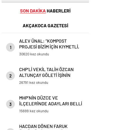
SON DAKİKA
HABERLERİ
AKÇAKOCA GAZETESİ
ALEV ÜNAL: “KOMPOST
PROJESİ BİZİM İÇİN KIYMETLİ,
1
ÜRETİME GEÇECEĞİZ”
30620 kez okundu
CHP’Lİ VEKİL TALİH ÖZCAN
ALTUNÇAY GÖLETİ İŞİNİN
2
PEŞİNİ BIRAKMIYOR
26791 kez okundu
MHP’NİN DÜZCE VE
İLÇELERİNDE ADAYLARI BELLİ
3
OLDU
15699 kez okundu
HACDAN DÖNEN FARUK