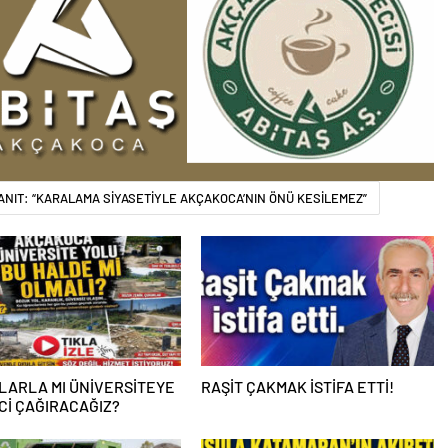
ANIT: “KARALAMA SİYASETİYLE AKÇAKOCA’NIN ÖNÜ KESİLEMEZ”
LARLA MI ÜNİVERSİTEYE
RAŞİT ÇAKMAK İSTİFA ETTİ!
İ ÇAĞIRACAĞIZ?