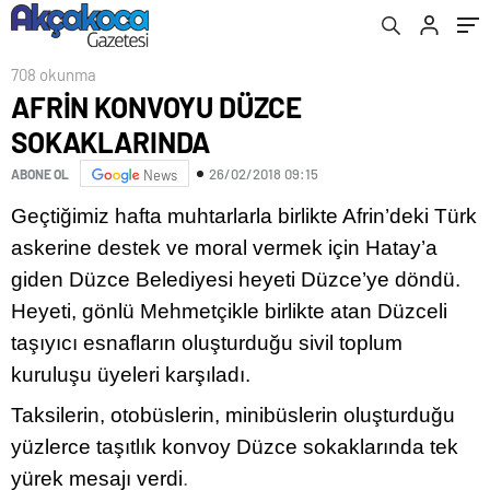
708 okunma
AFRİN KONVOYU DÜZCE
SOKAKLARINDA
26/02/2018 09:15
ABONE OL
News
Geçtiğimiz hafta muhtarlarla birlikte Afrin’deki Türk
askerine destek ve moral vermek için Hatay’a
giden Düzce Belediyesi heyeti Düzce’ye döndü.
Heyeti, gönlü Mehmetçikle birlikte atan Düzceli
taşıyıcı esnafların oluşturduğu sivil toplum
kuruluşu üyeleri karşıladı.
Taksilerin, otobüslerin, minibüslerin oluşturduğu
yüzlerce taşıtlık konvoy Düzce sokaklarında tek
yürek mesajı verdi
.