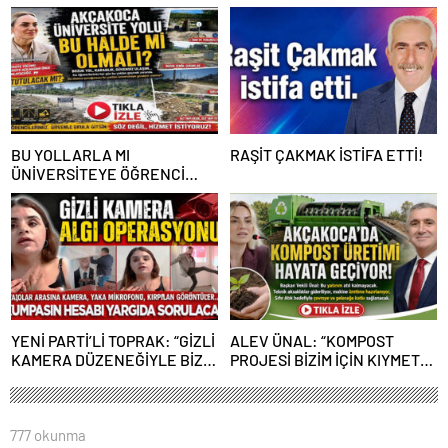
GÖREVLENDİRME SONA ERDİ
ÜZERİNDE DESTEK
BU YOLLARLA MI
RAŞİT ÇAKMAK İSTİFA ETTİ!
ÜNİVERSİTEYE ÖĞRENCİ
ÇAĞIRACAĞIZ?
YENİ PARTİ’Lİ TOPRAK: “GİZLİ
ALEV ÜNAL: “KOMPOST
KAMERA DÜZENEĞİYLE BİZE
PROJESİ BİZİM İÇİN KIYMETLİ,
ALGI OPERASYONU YAPILDI”
ÜRETİME GEÇECEĞİZ”
777 okunma