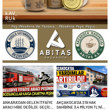
ANKARA’DAN GELEN İTFAİYE
AKÇAKOCA’DA 219 HAK
ARACI HİBE DEĞİLDİ: GEÇİCİ
SAHİBİNE 3,4 MİLYON TL’NİN