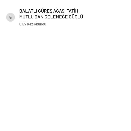
BALATLI GÜREŞ AĞASI FATİH
MUTLU’DAN GELENEĞE GÜÇLÜ
5
DESTEK!
6177 kez okundu