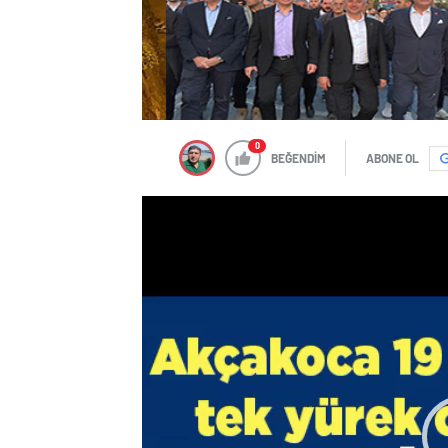
0
BEĞENDİM
ABONE OL
Video
oynatıcı