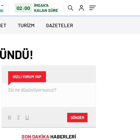
İMSAK'A
02:00
KALAN SÜRE
IK
SET
TURİZM
GAZETELER
RÜNDÜ!
HIZLI YORUM YAP
GÖNDER
SON DAKİKA
HABERLERİ