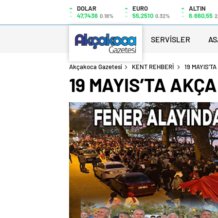
DOLAR
EURO
ALTIN
47,7436
55,2510
6.660,55
0.18%
0.32%
2
SERVİSLER
AS
Akçakoca Gazetesi
KENT REHBERİ
19 MAYIS’T
19 MAYIS’TA AKÇ