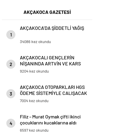
AKÇAKOCA GAZETESİ
AKÇAKOCA’DA ŞİDDETLİ YAĞIŞ
1
34086 kez okundu
AKÇAKOCALI GENÇLERİN
NİŞANINDA ARTVİN VE KARS
2
OYUNLARI BİRLİKTE OYNANDI
9204 kez okundu
AKÇAKOCA OTOPARKLARI HGS
ÖDEME SİSTEMİYLE CALIŞACAK
3
7004 kez okundu
Filiz – Murat Oymak çifti ikinci
çocuklarını kucaklarına aldı
4
6597 kez okundu