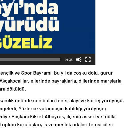
01:35
ençlik ve Spor Bayramı, bu yıl da coşku dolu, gurur
kçakocalılar, ellerinde bayraklarla, dillerinde marşlarla,
ara döküldü.
kamlık önünde son bulan fener alayı ve kortej yürüyüşü,
mgeledi. Yüzlerce vatandaşın katıldığı yürüyüşe;
iye Başkanı Fikret Albayrak, ilçenin askeri ve mülki
il toplum kuruluşları, iş ve meslek odaları temsilcileri