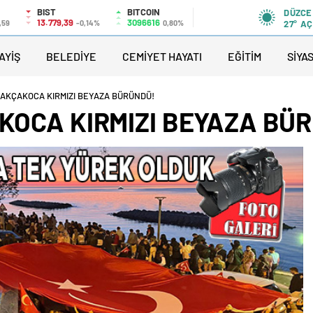
BIST
BITCOIN
DÜZCE
13.779,39
3096616
,59
-0,14%
0,80%
27°
AÇ
AYİŞ
BELEDİYE
CEMİYET HAYATI
EĞİTİM
SİYA
A AKÇAKOCA KIRMIZI BEYAZA BÜRÜNDÜ!
AKOCA KIRMIZI BEYAZA BÜ