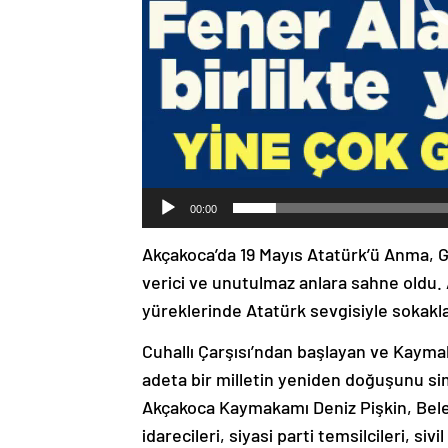
00:00
Akçakoca’da 19 Mayıs Atatürk’ü Anma, G
verici ve unutulmaz anlara sahne oldu. A
yüreklerinde Atatürk sevgisiyle sokakl
Cuhallı Çarşısı’ndan başlayan ve Kayma
adeta bir milletin yeniden doğuşunu si
Akçakoca Kaymakamı Deniz Pişkin, Beled
idarecileri, siyasi parti temsilcileri, siv