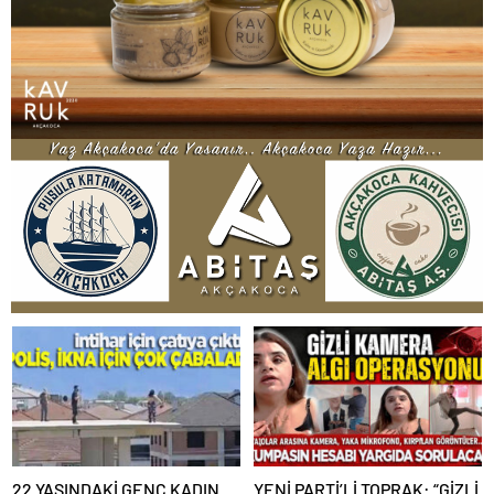
22 YAŞINDAKİ GENÇ KADIN
YENİ PARTİ’Lİ TOPRAK: “GİZLİ