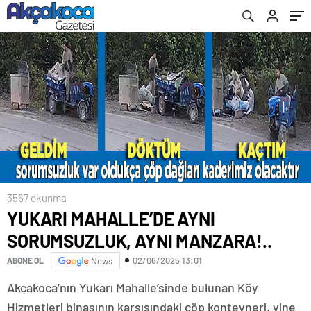
3567 okunma
YUKARI MAHALLE’DE AYNI
SORUMSUZLUK, AYNI MANZARA!..
02/06/2025 13:01
ABONE OL
News
Akçakoca’nın Yukarı Mahalle’sinde bulunan Köy
Hizmetleri binasının karşısındaki çöp konteyneri, yine