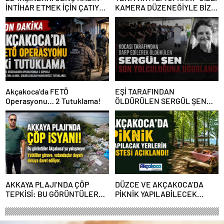
İNTİHAR ETMEK İÇİN ÇATIYA
KAMERA DÜZENEĞİYLE BİZE
ÇIKTI
ALGI OPERASYONU YAPILDI”
Akçakoca’da FETÖ
EŞİ TARAFINDAN
Operasyonu… 2 Tutuklama!
ÖLDÜRÜLEN SERGÜL ŞEN
SON YOLCULUĞUNA
UĞURLANDI
AKKAYA PLAJI’NDA ÇÖP
DÜZCE VE AKÇAKOCA’DA
TEPKİSİ: BU GÖRÜNTÜLER
PİKNİK YAPILABİLECEK
AKÇAKOCA’YA YAKIŞMIYOR
YERLERİN LİSTESİ
AÇIKLANDI!