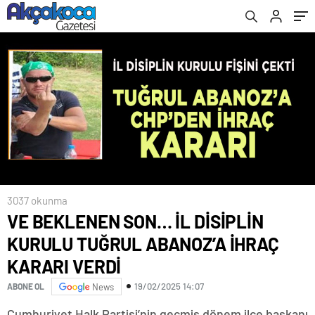
3037 okunma
VE BEKLENEN SON… İL DİSİPLİN
KURULU TUĞRUL ABANOZ’A İHRAÇ
KARARI VERDİ
19/02/2025 14:07
ABONE OL
News
Cumhuriyet Halk Partisi’nin geçmiş dönem ilçe başkanı