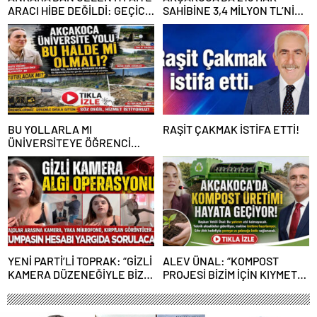
ARACI HİBE DEĞİLDİ: GEÇİCİ
SAHİBİNE 3,4 MİLYON TL’NİN
GÖREVLENDİRME SONA ERDİ
ÜZERİNDE DESTEK
BU YOLLARLA MI
RAŞİT ÇAKMAK İSTİFA ETTİ!
ÜNİVERSİTEYE ÖĞRENCİ
ÇAĞIRACAĞIZ?
YENİ PARTİ’Lİ TOPRAK: “GİZLİ
ALEV ÜNAL: “KOMPOST
KAMERA DÜZENEĞİYLE BİZE
PROJESİ BİZİM İÇİN KIYMETLİ,
ALGI OPERASYONU YAPILDI”
ÜRETİME GEÇECEĞİZ”