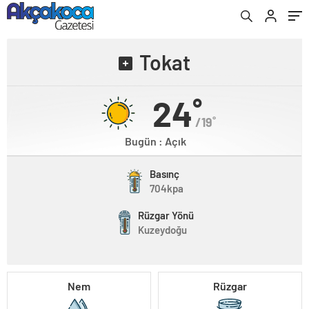
Tokat
24˚
/19˚
Bugün : Açık
Basınç
704kpa
Rüzgar Yönü
Kuzeydoğu
Nem
Rüzgar