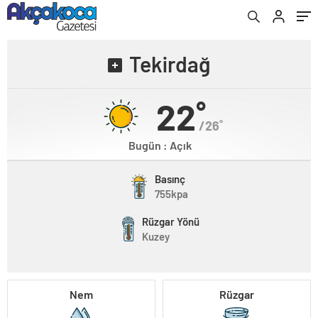
Tekirdağ
22˚
/26˚
Bugün : Açık
Basınç
755kpa
Rüzgar Yönü
Kuzey
Nem
Rüzgar