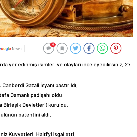
0
News
da yer edinmiş isimleri ve olayları inceleyebilirsiniz. 27
anberdi Gazali İsyanı bastırıldı.
stafa Osmanlı padişahı oldu.
 Birleşik Devletleri) kuruldu.
ulünün patentini aldı.
iz Kuvvetleri, Haiti’yi işgal etti.