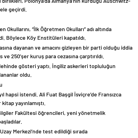
rdu birlikleri, Polonya’da Almanya’nın kurduğu Auschwitz-
le geçirdi.
en Okullarını, “İlk Öğretmen Okulları” adı altında
di. Böylece Köy Enstitüleri kapatıldı.
esasına dayanan ve amacını gizleyen bir parti olduğu iddia
is ve 250’şer kuruş para cezasına çarptırıldı.
 lehinde gösteri yaptı. İngiliz askerleri topluluğun
lananlar oldu.
cu
 yıl hapsi istendi. Ali Fuat Başgil İsviçre’de Fransızca
r kitap yayınlamıştı.
ilgiler Fakültesi öğrencileri, yeni yönetmelik
aşladılar.
 Uzay Merkezi’nde test edildiği sırada