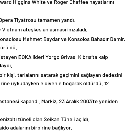
ward Higgins White ve Roger Chaffee hayatlarını
k Opera Tiyatrosu tamamen yandı.
ve Vietnam ateşkes anlaşması imzaladı.
şkonsolosu Mehmet Baydar ve Konsolos Bahadır Demir,
ürüldü.
isteyen EOKA lideri Yorgo Grivas, Kıbrıs’ta kalp
daydı.
ir kişi, tarlalarını satarak geçimini sağlayan dedesini
zerine uykudayken eldivenle boğarak öldürdü. 12
Pastanesi kapandı. Markiz, 23 Aralık 2003’te yeniden
nizaltı tüneli olan Seikan Tüneli açıldı.
o adalarını birbirine bağlıyor.