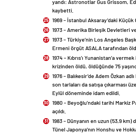
yandı: Astronotlar Gus Grissom, Ed
kaybetti.
1969 – İstanbul Aksaray’daki Küçü
1973 – Amerika Birleşik Devletleri 
1973 – Türkiye’nin Los Angeles Ba
Ermeni örgüt ASALA tarafından öld
1974 – Kıbrıs’ı Yunanistan’a vermek 
krizinden öldü, öldüğünde 75 yaşın
1976 – Balıkesir’de Adem Özkan adlı b
son tarlaları da satışa çıkarması ü
Eylül döneminde idam edildi.
1980 – Beyoğlu’ndaki tarihi Markiz 
açıldı.
1983 – Dünyanın en uzun (53,9 km) de
Tünel Japonya’nın Honshu ve Hokkaid