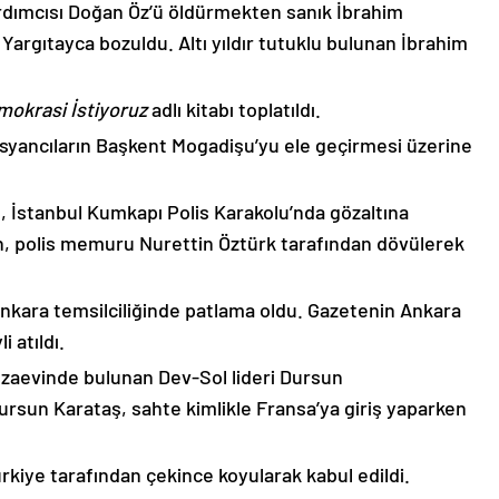
rdımcısı Doğan Öz’ü öldürmekten sanık İbrahim
 Yargıtayca bozuldu. Altı yıldır tutuklu bulunan İbrahim
emokrasi İstiyoruz
adlı kitabı toplatıldı.
 isyancıların Başkent Mogadişu’yu ele geçirmesi üzerine
e, İstanbul Kumkapı Polis Karakolu’nda gözaltına
ın, polis memuru Nurettin Öztürk tarafından dövülerek
kara temsilciliğinde patlama oldu. Gazetenin Ankara
 atıldı.
 cezaevinde bulunan Dev-Sol lideri Dursun
Dursun Karataş, sahte kimlikle Fransa’ya giriş yaparken
rkiye tarafından çekince koyularak kabul edildi.