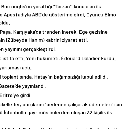
Burroughs’un yarattığı “Tarzan”ı konu alan ilk
e Apes) adıyla ABD’de gösterime girdi. Oyuncu Elmo
oldu.
 Paşa, Karşıyaka’da trenden inerek, Ege gezisine
in (Zübeyde Hanım) kabrini ziyaret etti.
on yayınını gerçekleştirdi.
istifa etti. Yeni hükûmeti, Édouard Daladier kurdu.
arışması açtı.
 toplantısında, Hatay’ın bağımsızlığı kabul edildi.
Gazete’de yayınlandı.
Eritre’ye girdi.
kellefler, borçlarını “bedenen çalışarak ödemeleri” için
 İstanbullu gayrimüslimlerden oluşan 32 kişilik ilk