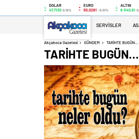
DOLAR
EURO
ALTIN
47,7130
55,0291
6.540,91
0.16%
-0.01%
0
SERVİSLER
AS
Akçakoca Gazetesi
GÜNDEM
TARİHTE BUGÜN…
TARİHTE BUGÜN…