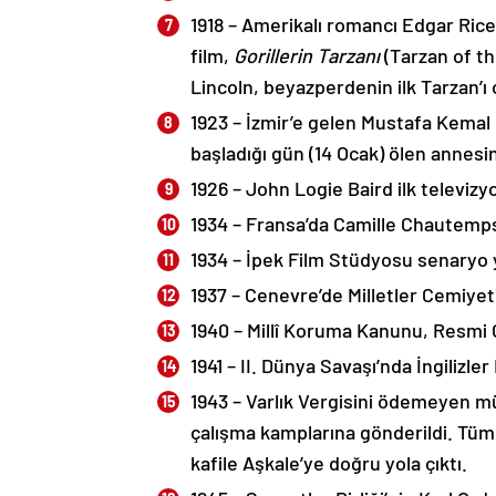
1918 – Amerikalı romancı Edgar Rice 
film,
Gorillerin Tarzanı
(Tarzan of th
Lincoln, beyazperdenin ilk Tarzan’ı 
1923 – İzmir’e gelen Mustafa Kemal
başladığı gün (14 Ocak) ölen annesin
1926 – John Logie Baird ilk televizy
1934 – Fransa’da Camille Chautemps 
1934 – İpek Film Stüdyosu senaryo y
1937 – Cenevre’de Milletler Cemiyeti
1940 – Millî Koruma Kanunu, Resmi 
1941 – II. Dünya Savaşı’nda İngilizler 
1943 – Varlık Vergisini ödemeyen mü
çalışma kamplarına gönderildi. Tümü
kafile Aşkale’ye doğru yola çıktı.