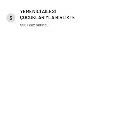
YEMENİCİ AİLESİ
ÇOCUKLARIYLA BİRLİKTE
5
KARIN KEYFİNİ ÇIKARDI
5961 kez okundu