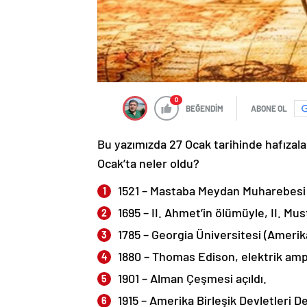
0
BEĞENDİM
ABONE OL
Bu yazımızda 27 Ocak tarihinde hafızalar
Ocak’ta neler oldu?
1521 – Mastaba Meydan Muharebesi: C
1695 – II. Ahmet’in ölümüyle, II. Mu
1785 – Georgia Üniversitesi (Amerika
1880 – Thomas Edison, elektrik amp
1901 – Alman Çeşmesi açıldı.
1915 – Amerika Birleşik Devletleri Den