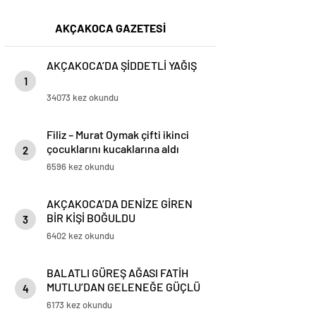
AKÇAKOCA GAZETESİ
AKÇAKOCA’DA ŞİDDETLİ YAĞIŞ
1
34073 kez okundu
Filiz – Murat Oymak çifti ikinci
çocuklarını kucaklarına aldı
2
6596 kez okundu
AKÇAKOCA’DA DENİZE GİREN
BİR KİŞİ BOĞULDU
3
6402 kez okundu
BALATLI GÜREŞ AĞASI FATİH
MUTLU’DAN GELENEĞE GÜÇLÜ
4
DESTEK!
6173 kez okundu