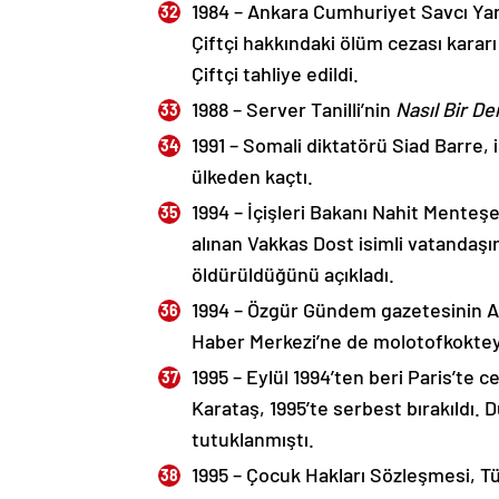
1984 – Ankara Cumhuriyet Savcı Ya
Çiftçi hakkındaki ölüm cezası kararı
Çiftçi tahliye edildi.
1988 – Server Tanilli’nin
Nasıl Bir D
1991 – Somali diktatörü Siad Barre,
ülkeden kaçtı.
1994 – İçişleri Bakanı Nahit Menteş
alınan Vakkas Dost isimli vatandaş
öldürüldüğünü açıkladı.
1994 – Özgür Gündem gazetesinin An
Haber Merkezi’ne de molotofkokteyli
1995 – Eylül 1994’ten beri Paris’te
Karataş, 1995’te serbest bırakıldı. 
tutuklanmıştı.
1995 – Çocuk Hakları Sözleşmesi, Tü