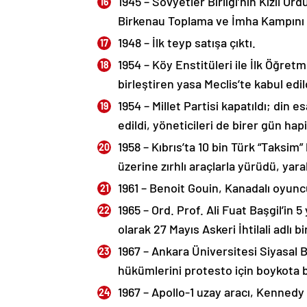
1945 – Sovyetler Birliği’nin Kızıl O
Birkenau Toplama ve İmha Kampını e
1948 – İlk teyp satışa çıktı.
1954 – Köy Enstitüleri ile İlk Öğretm
birleştiren yasa Meclis’te kabul edil
1954 – Millet Partisi kapatıldı; din 
edildi, yöneticileri de birer gün hap
1958 – Kıbrıs’ta 10 bin Türk “Taksim”
üzerine zırhlı araçlarla yürüdü, yara
1961 – Benoit Gouin, Kanadalı oyun
1965 – Ord. Prof. Ali Fuat Başgil’in 5
olarak 27 Mayıs Askeri İhtilali adlı bi
1967 – Ankara Üniversitesi Siyasal B
hükümlerini protesto için boykota b
1967 – Apollo-1 uzay aracı, Kennedy