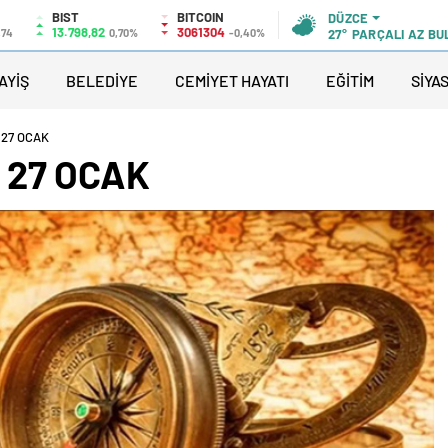
BIST
BITCOIN
DÜZCE
13.798,82
3061304
,74
0,70%
-0,40%
27°
PARÇALI AZ BU
AYİŞ
BELEDİYE
CEMİYET HAYATI
EĞİTİM
SİYA
 27 OCAK
 27 OCAK