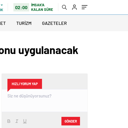
İMSAK'A
02:00
KALAN SÜRE
IK
SET
TURİZM
GAZETELER
sonu uygulanacak
HIZLI YORUM YAP
GÖNDER