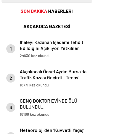
SON DAKİKA
HABERLERİ
AKÇAKOCA GAZETESİ
İhaleyi Kazanan İşadamı Tehdit
Edildiğini Açıklıyor, Yetkililer
1
Suskun!
24830 kez okundu
Akçakocalı Önsel Aydın Bursa’da
Trafik Kazası Geçirdi…Tedavi
2
Altına Alınan Gencin Hayati
18771 kez okundu
Tehlikesi Sürüyor
GENÇ DOKTOR EVİNDE ÖLÜ
BULUNDU…
3
16188 kez okundu
Meteoroloji’den ‘Kuvvetli Yağış’