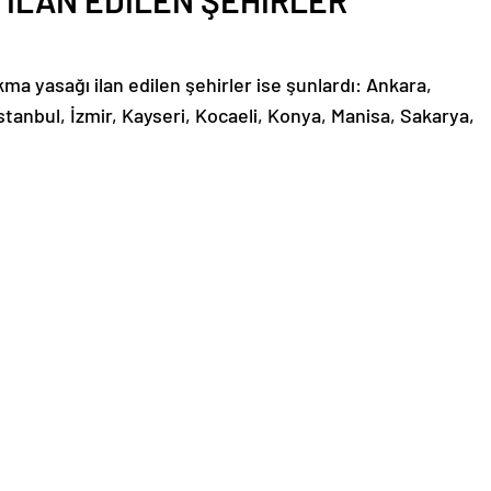
 İLAN EDİLEN ŞEHİRLER
kma yasağı ilan edilen şehirler ise şunlardı: Ankara,
İstanbul, İzmir, Kayseri, Kocaeli, Konya, Manisa, Sakarya,