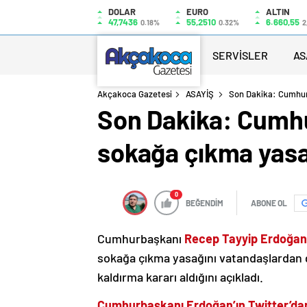
DOLAR
EURO
ALTIN
47,7436
55,2510
6.660,55
0.18%
0.32%
2
SERVİSLER
AS
Akçakoca Gazetesi
ASAYİŞ
Son Dakika: Cumhurb
Son Dakika: Cumh
sokağa çıkma yasağ
0
BEĞENDİM
ABONE OL
Cumhurbaşkanı
Recep Tayyip Erdoğan
sokağa çıkma yasağını vatandaşlardan g
kaldırma kararı aldığını açıkladı.
Cumhurbaşkanı Erdoğan’ın Twitter’dan 