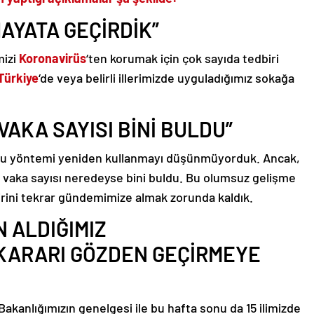
HAYATA GEÇİRDİK”
mizi
Koronavirüs
‘ten korumak için çok sayıda tedbiri
Türkiye
‘de veya belirli illerimizde uyguladığımız sokağa
VAKA SAYISI BİNİ BULDU”
 bu yöntemi yeniden kullanmayı düşünmüyorduk. Ancak,
k vaka sayısı neredeyse bini buldu. Bu olumsuz gelişme
irini tekrar gündemimize almak zorunda kaldık.
 ALDIĞIMIZ
KARARI GÖZDEN GEÇİRMEYE
 Bakanlığımızın genelgesi ile bu hafta sonu da 15 ilimizde