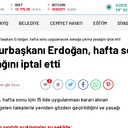
BIST
BITCOIN
DÜZCE
13.779,39
3090071
,59
-0,14%
-0,20%
26°
AÇ
AYİŞ
BELEDİYE
CEMİYET HAYATI
EĞİTİM
SİYA
aşkanı Erdoğan, hafta sonu uygulanacak sokağa çıkma yasağını iptal etti
urbaşkanı Erdoğan, hafta 
ını iptal etti
0
News
, hafta sonu için 15 ilde uygulanması kararı alınan
elen taleplerle yeniden gözden geçirildiğini ve yasağı
yaptığı açıklamalar şu şekilde: