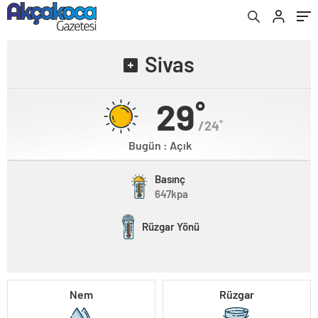
Sivas
29˚
/24˚
Bugün : Açık
Basınç
647kpa
Rüzgar Yönü
Nem
Rüzgar