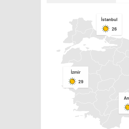
İstanbul
26
İzmir
29
An