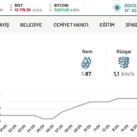
BIST
BITCOIN
DÜZCE
13.779,39
3097409
70
-0,14%
0,80%
31°
AÇ
AYİŞ
BELEDİYE
CEMİYET HAYATI
EĞİTİM
SİYA
Nem
Rüzgar
%
87
1,1
km/s
0
0
0
0
0
01:00
02:00
03:00
04:00
05:00
06:00
07:00
08:00
09:00
10:00
11:00
12:00
13:00
14:00
15:0