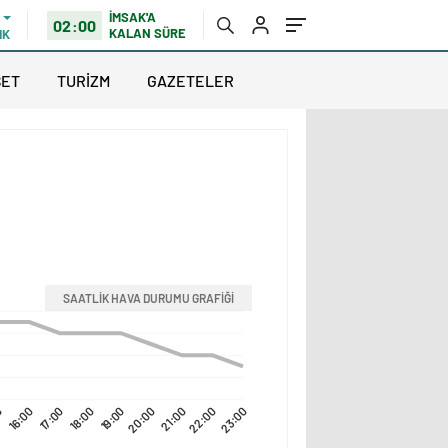
İMSAK'A
02:00
KALAN SÜRE
IK
SET
TURİZM
GAZETELER
SAATLİK HAVA DURUMU GRAFİĞİ
0
16:00
17:00
18:00
19:00
20:00
21:00
22:00
23:00