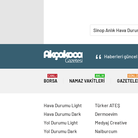
Sinop Anlık Hava Dur
Haberleri güncel 
CANLI
ANLIK
GÜNLÜ
BORSA
NAMAZ VAKITLERI
GAZETELE
Hava Durumu Light
Türker ATEŞ
Hava Durumu Dark
Dermoevim
Yol Durumu Light
Medyaj Creative
Yol Durumu Dark
Nalburcum