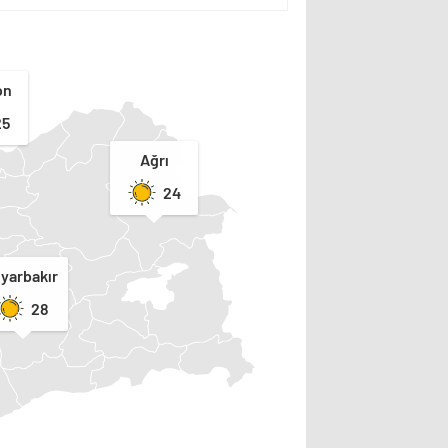
on
25
Ağrı
24
iyarbakır
28