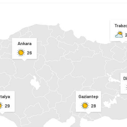
Trabz
Ankara
26
D
talya
Gaziantep
29
28