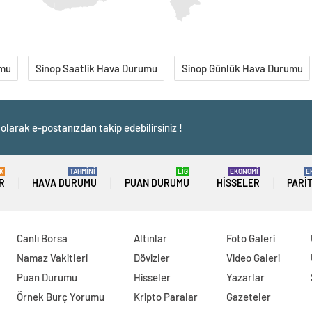
umu
Sinop Saatlik Hava Durumu
Sinop Günlük Hava Durumu
olarak e-postanızdan takip edebilirsiniz !
K
TAHMİNİ
LİG
EKONOMİ
E
R
HAVA DURUMU
PUAN DURUMU
HISSELER
PARI
Canlı Borsa
Altınlar
Foto Galeri
Namaz Vakitleri
Dövizler
Video Galeri
Puan Durumu
Hisseler
Yazarlar
Örnek Burç Yorumu
Kripto Paralar
Gazeteler