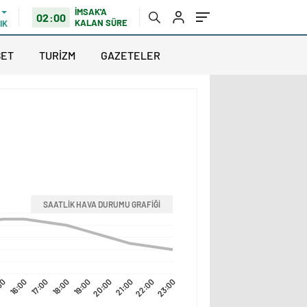
İMSAK'A
02:00
KALAN SÜRE
IK
SET
TURİZM
GAZETELER
SAATLİK HAVA DURUMU GRAFİĞİ
00
16:00
17:00
18:00
19:00
20:00
21:00
22:00
23:00