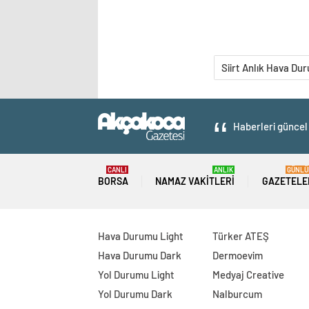
Siirt Anlık Hava Du
Haberleri güncel 
CANLI
ANLIK
GÜNLÜ
BORSA
NAMAZ VAKITLERI
GAZETELE
Hava Durumu Light
Türker ATEŞ
Hava Durumu Dark
Dermoevim
Yol Durumu Light
Medyaj Creative
Yol Durumu Dark
Nalburcum