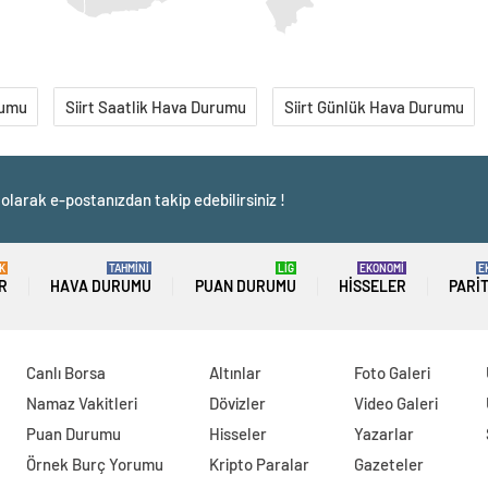
rumu
Siirt Saatlik Hava Durumu
Siirt Günlük Hava Durumu
olarak e-postanızdan takip edebilirsiniz !
K
TAHMİNİ
LİG
EKONOMİ
E
R
HAVA DURUMU
PUAN DURUMU
HISSELER
PARI
Canlı Borsa
Altınlar
Foto Galeri
Namaz Vakitleri
Dövizler
Video Galeri
Puan Durumu
Hisseler
Yazarlar
Örnek Burç Yorumu
Kripto Paralar
Gazeteler