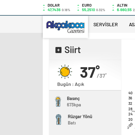
DOLAR
EURO
ALTIN
47,7436
55,2510
6.660,55
0.18%
0.32%
2
SERVİSLER
AS
Siirt
37˚
/37˚
Bugün : Açık
40
Basınç
36
32
673kpa
28
24
Rüzgar Yönü
20
Batı
00:00