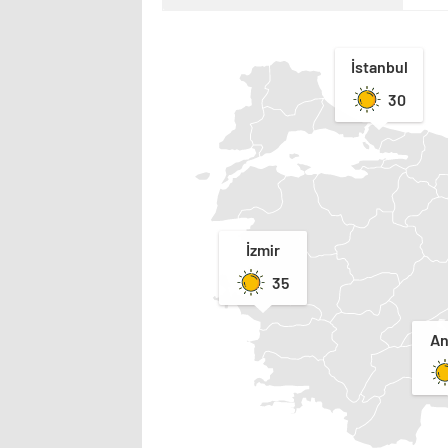
İstanbul
30
İzmir
35
An