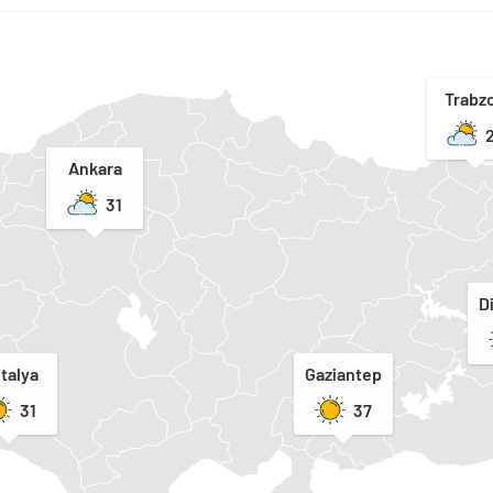
Trabz
Ankara
31
D
talya
Gaziantep
31
37