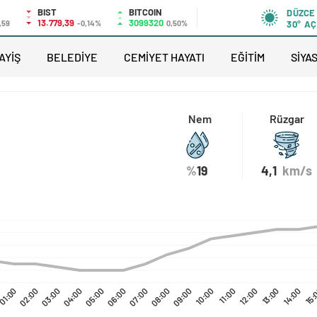
BIST
BITCOIN
DÜZCE
13.779,39
3099320
,59
-0,14%
0,50%
30°
AÇ
AYİŞ
BELEDİYE
CEMİYET HAYATI
EĞİTİM
SİYA
Nem
Rüzgar
%
19
4,1
km/s
01:00
02:00
03:00
04:00
05:00
06:00
07:00
08:00
09:00
10:00
11:00
12:00
13:00
14:00
15: