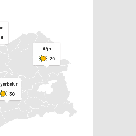
on
26
Ağrı
29
iyarbakır
38