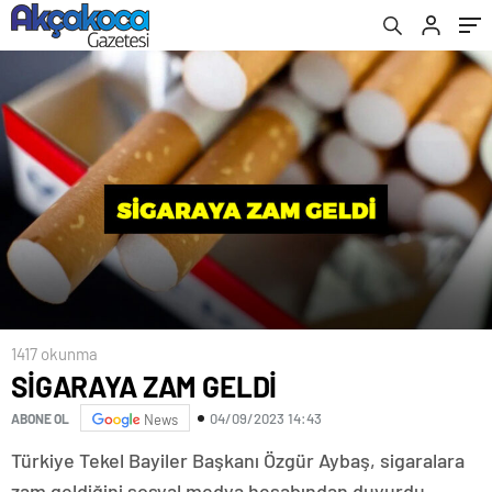
1417 okunma
SİGARAYA ZAM GELDİ
04/09/2023 14:43
ABONE OL
News
Türkiye Tekel Bayiler Başkanı Özgür Aybaş, sigaralara
zam geldiğini sosyal medya hesabından duyurdu.