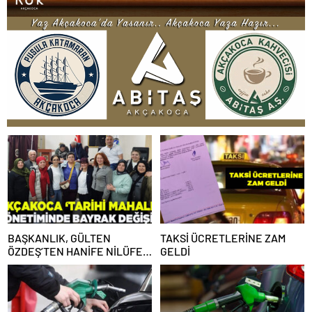
BAŞKANLIK, GÜLTEN
TAKSİ ÜCRETLERİNE ZAM
ÖZDEŞ’TEN HANİFE NİLÜFER
GELDİ
KARABIYIK’A EMANET