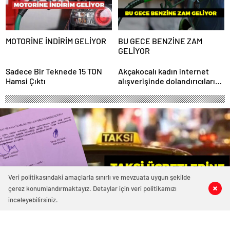
MOTORİNE İNDİRİM GELİYOR
BU GECE BENZİNE ZAM
GELİYOR
Sadece Bir Teknede 15 TON
Akçakocalı kadın internet
Hamsi Çıktı
alışverişinde dolandırıcıların
kurbanı oldu
Veri politikasındaki amaçlarla sınırlı ve mevzuata uygun şekilde
çerez konumlandırmaktayız. Detaylar için veri politikamızı
0
0
0
0
inceleyebilirsiniz.